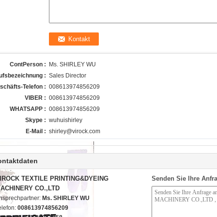
ContPerson :
Ms. SHIRLEY WU
ufsbezeichnung :
Sales Director
schäfts-Telefon :
008613974856209
VIBER :
008613974856209
WHATSAPP :
008613974856209
Skype :
wuhuishirley
E-Mail :
shirley@virock.com
ontaktdaten
IROCK TEXTILE PRINTING&DYEING
Senden Sie Ihre Anfra
ACHINERY CO.,LTD
nsprechpartner:
Ms. SHIRLEY WU
elefon:
008613974856209