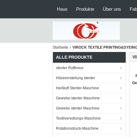
Haus
Produkte
Über uns
Fab
Startseite
VIROCK TEXTILE PRINTING&DYEING 
V
ALLE PRODUKTE
stenter Raffineur
Hitzeeinstellung stenter
Ge
Heißluft Stenter-Maschine
Gewebe-stenter Maschine
Gewebe stenter Maschine
Textilveredlungs-Maschine
Rotationsdruck-Maschine