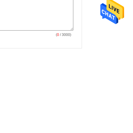
(
0
/ 3000)