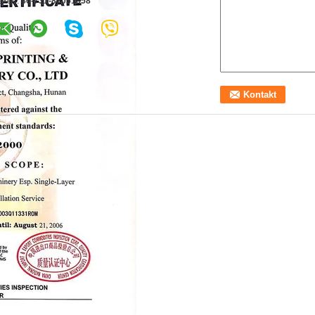
axen:
86-731-88051858