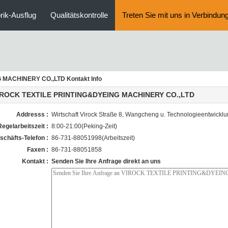
rik-Ausflug
Qualitätskontrolle
Treten Sie mit uns in Verbindun
MACHINERY CO.,LTD Kontakt Info
IROCK TEXTILE PRINTING&DYEING MACHINERY CO.,LTD
Addresss :
Wirtschaft Virock Straße 8, Wangcheng u. Technologieentwick
Regelarbeitszeit :
8:00-21:00(Peking-Zeit)
schäfts-Telefon :
86-731-88051998(Arbeitszeit)
Faxen :
86-731-88051858
Kontakt :
Senden Sie Ihre Anfrage direkt an uns