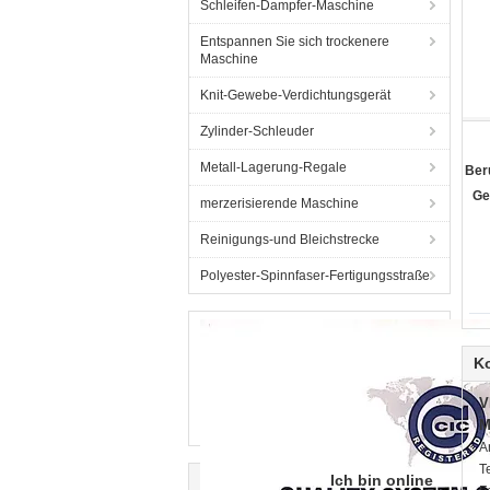
Schleifen-Dampfer-Maschine
Entspannen Sie sich trockenere
Maschine
Knit-Gewebe-Verdichtungsgerät
Zylinder-Schleuder
Metall-Lagerung-Regale
Ber
Ge
merzerisierende Maschine
Reinigungs-und Bleichstrecke
Polyester-Spinnfaser-Fertigungsstraße
K
V
M
A
T
Ich bin online