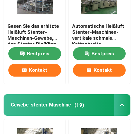
Gasen Sie das erhitzte
Automatische Heißluft
Heißluft Stenter-
Stenter-Maschinen-
Maschinen-Gewebe,
vertikale schmale
das Stenter Pin/Klipp
Kettenbreite
kombiniert werden
besonders angefertigt
Bestpreis
Bestpreis
beendet
Kontakt
Kontakt
Gewebe-stenter Maschine
(19)