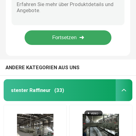
Spitze-/Seidengewebe-Hitze, die Stenter-Maschine, -10%-30% überfütternd, Fertigungspadder einstellt
Heißluft Stenter-Maschine
Hochrangige Automatisierung Stenter-Textilmaschine, Heißluft Stenter-Maschine
Öffnen Sie Breiten-Textilveredlungs-Maschine mit vertikalem Pin - Kette/Monforts-Art
Komplette Automatisierungs-Gewebe Stenter-Maschinen-horizontale Schienen-Art Luftkühlungs-Art
Gewebe-stenter Maschine
Schaum-Beschichtungs-Kopf-Textilveredlungs-Maschine mit entspannen sich Trockner/Maßschneider
Gewebe stenter Maschine
ANDERE KATEGORIEN AUS UNS
Textilveredlungs-Maschine
stenter Raffineur
(33)
Rotationsdruck-Maschine
Schleifen-Dampfer-Maschine
Entspannen Sie sich trockenere Maschine