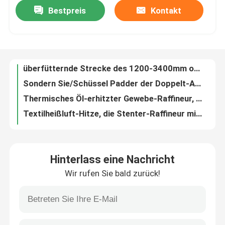
Bestpreis
Kontakt
Gewebe, das Heißluft Stenter-Maschine, Stenter-Raffineur-nicht- geschmierte Kette ausdehnt
Gewebe-Streching-Hitze, die Stenter-Maschine Stonge-Schienen-flechtenden aufstapelnden Gewebe-Ausgang einstellt
Fabrik-Ausflug
Thermisches Öl-erhitzte Gewebe Stenter-Textilmaschinen-Maschenware-Hitze-Einstellungs-Maschine
überfütternde Strecke des 1200-3400mm offenes Breite Stenter-Raffineur-10%-30%
Qualitätskontrolle
Sondern Sie/Schüssel Padder der Doppelt-Antriebs-Maschenware-Hitze-Einstellungs-Maschinen-zwei aus
Thermisches Öl-erhitzter Gewebe-Raffineur, automatische Tür-Textilveredlungs-Ausrüstung
Treten Sie mit uns in Verbindung
Textilheißluft-Hitze, die Stenter-Raffineur mit PLC-Kontrollsystem einstellt
Anti- Stenter-Textilmaschine energiesparendes ISO9001 der hohen Temperatur
Nachrichten
2-10 erhitzen Kammer-Trockner die Einstellung von Stenter PLC-Steuerung mit Slant/vertikalem Padder
Gewebe Stenter-Maschine, Stenter-Raffineur Selbst-/mechanisches einschlag-Straightner
Fordern Sie ein Zitat
Hinterlass eine Nachricht
Offene Breite strickt Stoff-Raffineure feuchtigkeitsgeregelten 8mm Pin ISO9001
Wir rufen Sie bald zurück!
Öffnen Sie Breite Stenter-Raffineur, Gewebe Stenter-Maschinen-Schüssel zwei/drei Padder
stenter Raffineur
Gewebe, das Heißluft Stenter, Raffineur-Gewebe mit langer Nutzungsdauer beendet
Gesponnener beendender Heißluft Stenter-Maschinen-hohe Automatisierungs-optionaler Trockner
Hitzeeinstellung stenter
Nagelneue Hochgeschwindigkeitsheißluft Stenter mit nicht geschmierter und horizontaler Schiene