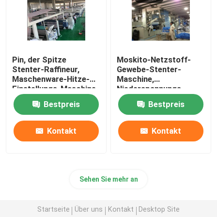
Pin, der Spitze
Moskito-Netzstoff-
Stenter-Raffineur,
Gewebe-Stenter-
Maschenware-Hitze-
Maschine,
Einstellungs-Maschine
Niederspannungs-
hält
Heißluft Stenter-
Bestpreis
Bestpreis
Maschine
Kontakt
Kontakt
Sehen Sie mehr an
Startseite
Über uns
Kontakt
Desktop Site