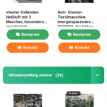
Knit-Gewebe-Verdichtungsgerät
stenter Vollenden
Anti- Stenter-
Heißluft mit 3
Textilmaschine
Maschen, besonders
energiesparendes
Zylinder-Schleuder
angefertigt,
ISO9001 der hohen
Humanisierungsentwurf
Temperatur
Bestpreis
Bestpreis
Metall-Lagerung-Regale
Kontakt
Kontakt
merzerisierende Maschine
Reinigungs-und Bleichstrecke
Hitzeeinstellung stenter
(29)
Polyester-Spinnfaser-Fertigungsstraße