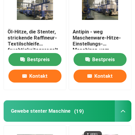
Öl-Hitze, die Stenter,
Antipin - weg
strickende Raffineur-
Maschenware-Hitze-
Textilschleife
Einstellungs-
feuchtigkeitsgeregelt
Maschinen-vom
einstellt
offenen Breiten-
Bestpreis
Bestpreis
Eintritt/von der
Luftkühlung
Kontakt
Kontakt
Gewebe stenter Maschine
(19)