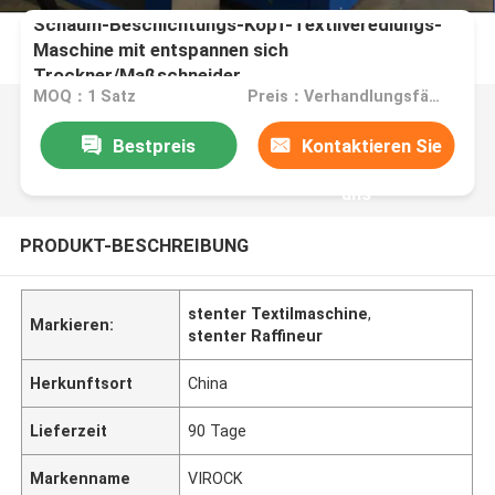
Schaum-Beschichtungs-Kopf-Textilveredlungs-
Maschine mit entspannen sich
Trockner/Maßschneider
MOQ：1 Satz
Preis：Verhandlungsfähig
Bestpreis
Kontaktieren Sie
uns
PRODUKT-BESCHREIBUNG
stenter Textilmaschine
,
Markieren:
stenter Raffineur
Herkunftsort
China
Lieferzeit
90 Tage
Markenname
VIROCK