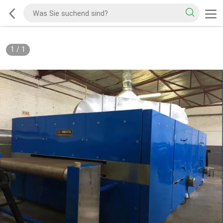
1
/
1