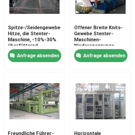
Fabrik-Ausflug
Spitze-/Seidengewebe-
Offener Breite Knits-
Hitze, die Stenter-
Gewebe Stenter-
Qualitätskontrolle
Maschine, -10%-30%
Maschinen-
überfütternd,
Niederspannungs-
Fertigungspadder
Entwurf
Anfrage absenden
Anfrage absenden
Treten Sie mit uns in Verbindung
einstellt
einzeln/Doppelt-
Antrieb
Nachrichten
Fordern Sie ein Zitat
stenter Raffineur
Hitzeeinstellung stenter
Freundliche Führer-
Horizontale