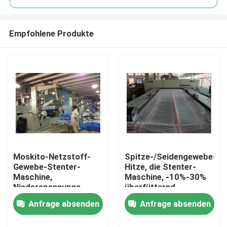
Empfohlene Produkte
Moskito-Netzstoff-
Spitze-/Seidengewebe-
Haus
Gewebe-Stenter-
Hitze, die Stenter-
Maschine,
Maschine, -10%-30%
Niederspannungs-
überfütternd,
Produkte
Heißluft Stenter-
Fertigungspadder
Anfrage absenden
Anfrage absenden
Maschine
einstellt
Über uns