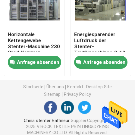
Heißluft Stenter-Maschine
Horizontale
Energiesparender
Gewebe-stenter Maschine
Kettengewebe
Luftdruck der
Stenter-Maschine 230
Stenter-
Grad-Kammer-
Textilmaschinen-2-10
Gewebe stenter Maschine
Betriebstemperatur
der Kammer-0.5mpa
Anfrage absenden
Anfrage absenden
Textilveredlungs-Maschine
Startseite
Über uns
Kontakt
Desktop Site
Rotationsdruck-Maschine
Sitemap
Privacy Policy
Schleifen-Dampfer-Maschine
China stenter Raffineur
Supplier.Copyright ©
2025 VIROCK TEXTILE PRINTING&DYEING
Entspannen Sie sich trockenere Maschine
MACHINERY CO.,LTD. All Rights Reserved.