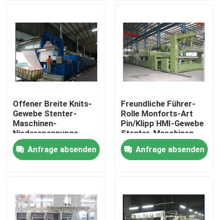
Fabrik-Ausflug
Qualitätskontrolle
Treten Sie mit uns in Verbindung
Offener Breite Knits-
Freundliche Führer-
Gewebe Stenter-
Rolle Monforts-Art
Nachrichten
Maschinen-
Pin/Klipp HMI-Gewebe
Niederspannungs-
Stenter-Maschinen-
Entwurf
125mm
Anfrage absenden
Anfrage absenden
Fordern Sie ein Zitat
einzeln/Doppelt-
Antrieb
stenter Raffineur
Hitzeeinstellung stenter