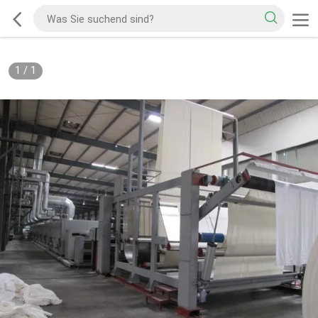
1
/
1