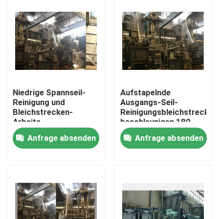
Niedrige Spannseil-
Aufstapelnde
Reinigung und
Ausgangs-Seil-
Bleichstrecken-
Reinigungsbleichstrecke
Arbeits-
beschleunigen 180
energiesparende 1-
M-/Minenergieeinsparung
Anfrage absenden
Anfrage absenden
jährige Garantie
Haus
Produkte
Über uns