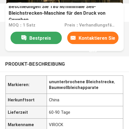
Beschleunigen Sie 180 M/minimale Seil-
Bleichstrecken-Maschine für den Druck von
Geweben
MOQ：1 Satz
Preis：Verhandlungsfähig
Bestpreis
Kontaktieren Sie
uns
PRODUKT-BESCHREIBUNG
ununterbrochene Bleichstrecke
,
Markieren:
Baumwollbleichapparate
Herkunftsort
China
Lieferzeit
60-90 Tage
Markenname
VIROCK