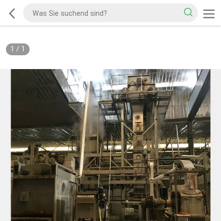
1
/
1