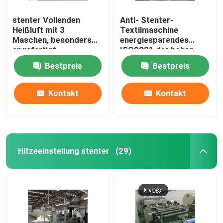
stenter Vollenden
Anti- Stenter-
Heißluft mit 3
Textilmaschine
Maschen, besonders
energiesparendes
angefertigt,
ISO9001 der hohen
Humanisierungsentwurf
Temperatur
Bestpreis
Bestpreis
Kontakt
Kontakt
Hitzeeinstellung stenter
(29)