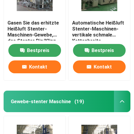
Gasen Sie das erhitzte
Automatische Heißluft
Heißluft Stenter-
Stenter-Maschinen-
Maschinen-Gewebe,
vertikale schmale
das Stenter Pin/Klipp
Kettenbreite
kombiniert werden
besonders angefertigt
Bestpreis
Bestpreis
beendet
Kontakt
Kontakt
Gewebe-stenter Maschine
(19)