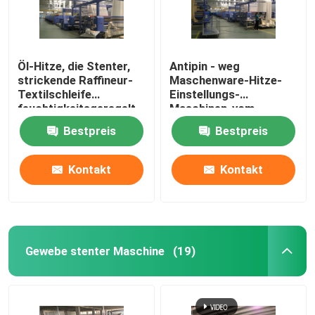
Öl-Hitze, die Stenter,
Antipin - weg
strickende Raffineur-
Maschenware-Hitze-
Textilschleife
Einstellungs-
feuchtigkeitsgeregelt
Maschinen-vom
einstellt
offenen Breiten-
Bestpreis
Bestpreis
Eintritt/von der
Luftkühlung
Kontakt
Kontakt
Gewebe stenter Maschine
(19)