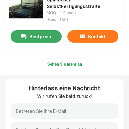
SelbstFertigungsstraße
MOQ：1 Einheit
Heißluft Stenter-Maschine
Preis：USD
Gewebe-stenter Maschine
Bestpreis
Kontakt
Gewebe stenter Maschine
Sehen Sie mehr an
Textilveredlungs-Maschine
Hinterlass eine Nachricht
Rotationsdruck-Maschine
Wir rufen Sie bald zurück!
Schleifen-Dampfer-Maschine
Entspannen Sie sich trockenere Maschine