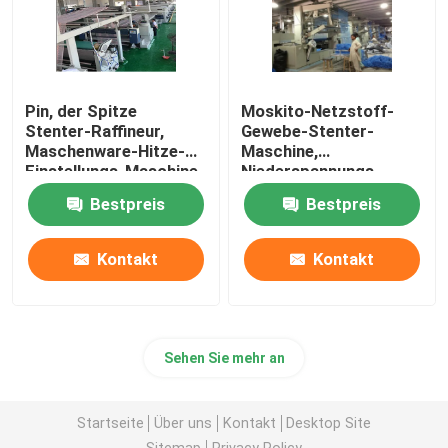
Pin, der Spitze
Moskito-Netzstoff-
Stenter-Raffineur,
Gewebe-Stenter-
Maschenware-Hitze-
Maschine,
Einstellungs-Maschine
Niederspannungs-
hält
Heißluft Stenter-
Bestpreis
Bestpreis
Maschine
Kontakt
Kontakt
Sehen Sie mehr an
Startseite
Über uns
Kontakt
Desktop Site
Sitemap
Privacy Policy