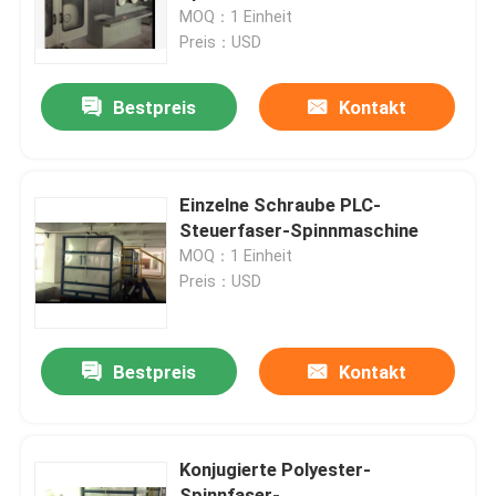
MOQ：1 Einheit
Preis：USD
Fabrik-Ausflug
Bestpreis
Kontakt
Qualitätskontrolle
Treten Sie mit uns in Verbindung
Einzelne Schraube PLC-
Steuerfaser-Spinnmaschine
MOQ：1 Einheit
Nachrichten
Preis：USD
Fordern Sie ein Zitat
Bestpreis
Kontakt
stenter Raffineur
Konjugierte Polyester-
Hitzeeinstellung stenter
Spinnfaser-