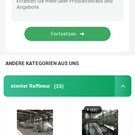
Knit-Gewebe-Verdichtungsgerät
Zylinder-Schleuder
Metall-Lagerung-Regale
ANDERE KATEGORIEN AUS UNS
merzerisierende Maschine
stenter Raffineur
(33)
Reinigungs-und Bleichstrecke
Polyester-Spinnfaser-Fertigungsstraße