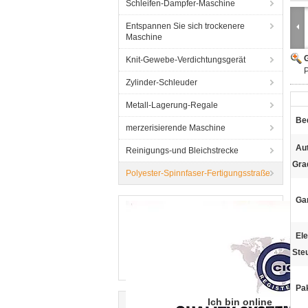
Schleifen-Dampfer-Maschine
Entspannen Sie sich trockenere
Maschine
G
Knit-Gewebe-Verdichtungsgerät
P
Zylinder-Schleuder
Metall-Lagerung-Regale
Be
merzerisierende Maschine
Au
Reinigungs-und Bleichstrecke
Gra
Polyester-Spinnfaser-Fertigungsstraße
Gar
Ele
Ste
Pa
Ich bin online