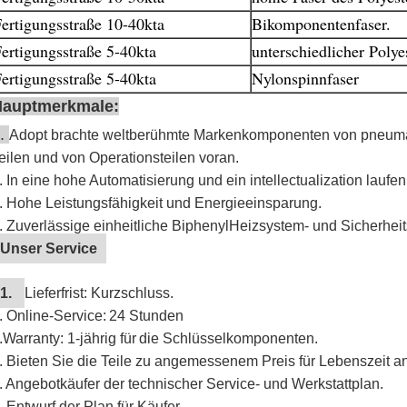
ertigungsstraße 10-40kta
Bikomponentenfaser.
ertigungsstraße 5-40kta
unterschiedlicher Polye
ertigungsstraße 5-40kta
Nylonspinnfaser
Hauptmerkmale:
.
Adopt brachte weltberühmte Markenkomponenten von pneumati
eilen und von Operationsteilen voran.
. In eine hohe Automatisierung und ein intellectualization lauf
.
Hohe Leistungsfähigkeit und Energieeinsparung.
. Zuverlässige einheitliche BiphenylHeizsystem- und Sicherh
Unser Service
1.
Lieferfrist: Kurzschluss.
. Online-Service:
24 Stunden
.Warranty: 1-jährig für
die Schlüsselkomponenten.
.
Bieten Sie die Teile zu angemessenem Preis für Lebenszeit an
. Angebotkäufer der technischer Service- und Werkstattplan.
. Entwurf der Plan für Käufer.