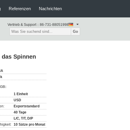
g
Referenzen
Nachrichten
Vertrieb & Support：
86-731-88051998
Go
r das Spinnen
NA
ck
AGB:
1 Einheit
USD
en:
Exportstandard
40 Tage
L/C, T/T, D/P
igkeit:
10 Sätze pro Monat