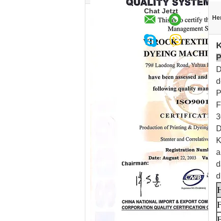
Chat Jetzt
He
K
P
D
d
P
F
3
D
K
a
d
d
F
F