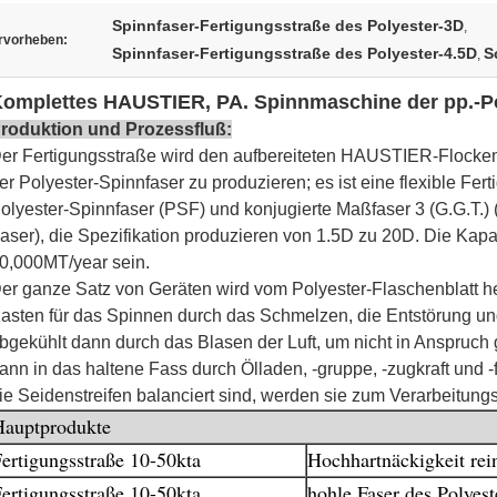
Spinnfaser-Fertigungsstraße des Polyester-3D
,
rvorheben:
Spinnfaser-Fertigungsstraße des Polyester-4.5D
S
,
omplettes HAUSTIER, PA. Spinnmaschine der pp.-Po
roduktion und Prozessfluß:
er Fertigungsstraße wird den aufbereiteten HAUSTIER-Flocken
er Polyester-Spinnfaser zu produzieren; es ist eine flexible Fer
olyester-Spinnfaser (PSF) und konjugierte Maßfaser 3 (G.G.T.) 
aser), die Spezifikation produzieren von 1.5D zu 20D. Die Kap
0,000MT/year sein.
er ganze Satz von Geräten wird vom Polyester-Flaschenblatt h
asten für das Spinnen durch das Schmelzen, die Entstörung un
bgekühlt dann durch das Blasen der Luft, um nicht in Anspruc
ann in das haltene Fass durch Ölladen, -gruppe, -zugkraft und
ie Seidenstreifen balanciert sind, werden sie zum Verarbeitung
Hauptprodukte
ertigungsstraße 10-50kta
Hochhartnäckigkeit rei
ertigungsstraße 10-50kta
hohle Faser des Polyest