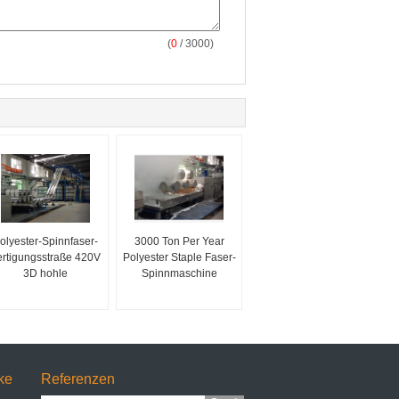
(
0
/ 3000)
olyester-Spinnfaser-
3000 Ton Per Year
ertigungsstraße 420V
Polyester Staple Faser-
3D hohle
Spinnmaschine
ke
Referenzen