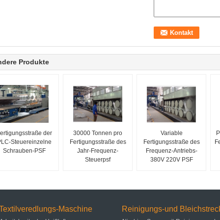
ndere Produkte
ertigungsstraße der
30000 Tonnen pro
Variable
P
LC-Steuereinzelne
Fertigungsstraße des
Fertigungsstraße des
F
Schrauben-PSF
Jahr-Frequenz-
Frequenz-Antriebs-
Steuerpsf
380V 220V PSF
Textilveredlungs-Maschine
Reinigungs-und Bleichstrec