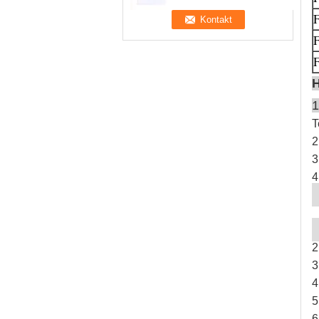
F
F
F
1
T
2
3
4
2
3
4
5
6