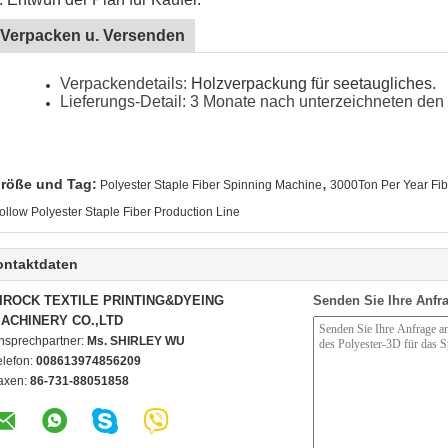
Verpacken u. Versenden
Verpackendetails:
Holzverpackung für seetaugliches.
Lieferungs-Detail: 3 Monate nach unterzeichneten den 
,
röße und Tag:
Polyester Staple Fiber Spinning Machine
3000Ton Per Year Fi
ollow Polyester Staple Fiber Production Line
ontaktdaten
IROCK TEXTILE PRINTING&DYEING
Senden Sie Ihre Anfra
ACHINERY CO.,LTD
nsprechpartner:
Ms. SHIRLEY WU
elefon:
008613974856209
axen:
86-731-88051858