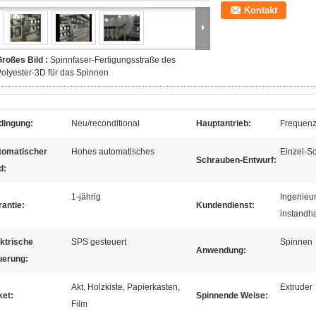
Kontakt
roßes Bild :
Spinnfaser-Fertigungsstraße des
olyester-3D für das Spinnen
dingung:
Neu/reconditional
Hauptantrieb:
Frequenz
tomatischer
Hohes automatisches
Einzel-S
Schrauben-Entwurf:
d:
1-jährig
Ingenieu
antie:
Kundendienst:
instandh
ktrische
SPS gesteuert
Spinnen
Anwendung:
uerung:
Akt, Holzkiste, Papierkasten,
Extruder
ket:
Spinnende Weise:
Film