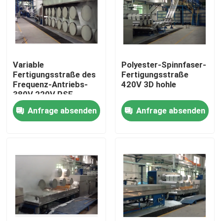
Fabrik-Ausflug
Qualitätskontrolle
Variable
Polyester-Spinnfaser-
Fertigungsstraße des
Fertigungsstraße
Frequenz-Antriebs-
420V 3D hohle
Treten Sie mit uns in Verbindung
380V 220V PSF
Anfrage absenden
Anfrage absenden
Nachrichten
Fordern Sie ein Zitat
stenter Raffineur
Hitzeeinstellung stenter