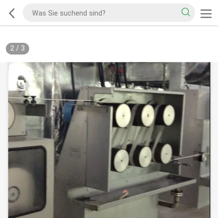
2
/
3