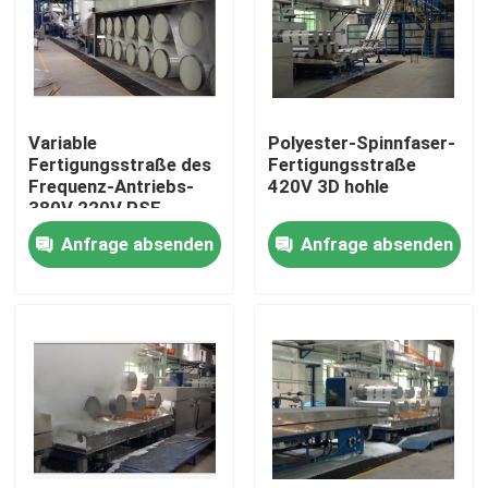
Fabrik-Ausflug
Qualitätskontrolle
Variable
Polyester-Spinnfaser-
Fertigungsstraße des
Fertigungsstraße
Frequenz-Antriebs-
420V 3D hohle
Treten Sie mit uns in Verbindung
380V 220V PSF
Anfrage absenden
Anfrage absenden
Nachrichten
Fordern Sie ein Zitat
stenter Raffineur
Hitzeeinstellung stenter