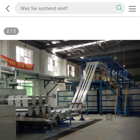
2
/
2