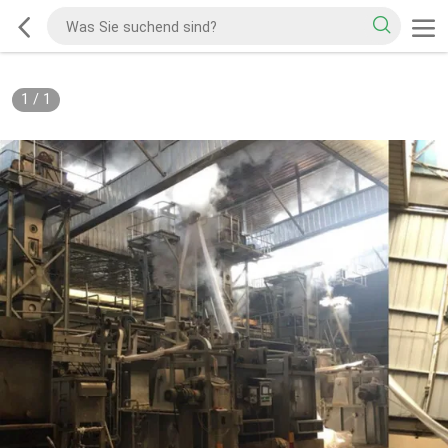
1
/
1