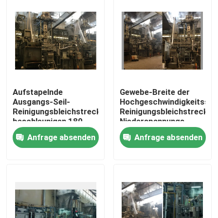
Aufstapelnde
Gewebe-Breite der
Ausgangs-Seil-
Hochgeschwindigkeitsseil
Reinigungsbleichstrecke
Reinigungsbleichstrecken
beschleunigen 180
Niederspannungs-
M-/Minenergieeinsparung
2800m M/1800mm
Anfrage absenden
Anfrage absenden
Haus
Produkte
Über uns