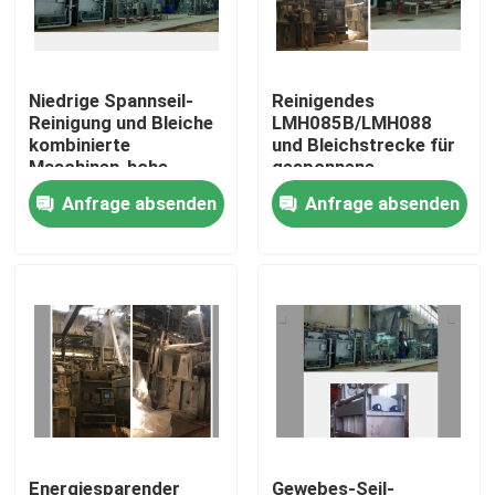
Fabrik-Ausflug
Niedrige Spannseil-
Reinigendes
Reinigung und Bleiche
LMH085B/LMH088
Qualitätskontrolle
kombinierte
und Bleichstrecke für
Maschinen-hohe
gesponnene
Leistungsfähigkeit
Druckgewebe
Anfrage absenden
Anfrage absenden
Treten Sie mit uns in Verbindung
Nachrichten
Fordern Sie ein Zitat
stenter Raffineur
Hitzeeinstellung stenter
Energiesparender
Gewebes-Seil-