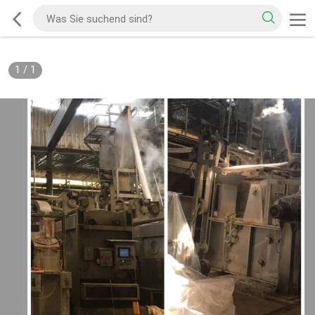
1
/
1