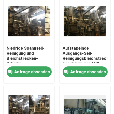
Niedrige Spannseil-
Aufstapelnde
Reinigung und
Ausgangs-Seil-
Bleichstrecken-
Reinigungsbleichstrecke
Arbeits-
beschleunigen 180
energiesparende 1-
M-/Minenergieeinsparung
Anfrage absenden
Anfrage absenden
jährige Garantie
Haus
Produkte
Über uns