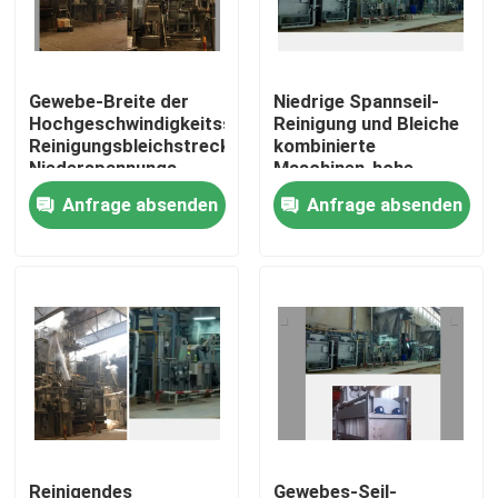
Fabrik-Ausflug
Gewebe-Breite der
Niedrige Spannseil-
Hochgeschwindigkeitsseil-
Reinigung und Bleiche
Qualitätskontrolle
Reinigungsbleichstrecken-
kombinierte
Niederspannungs-
Maschinen-hohe
2800m M/1800mm
Leistungsfähigkeit
Anfrage absenden
Anfrage absenden
Treten Sie mit uns in Verbindung
Nachrichten
Fordern Sie ein Zitat
stenter Raffineur
Hitzeeinstellung stenter
Reinigendes
Gewebes-Seil-