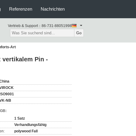
g
Referenzen
Nachrichten
Vertrieb & Support：
86-731-88051998
Go
nforts-Art
 vertikalem Pin -
China
VIROCK
ISO9001
VK-NB
AGB:
1 Satz
Verhandlungsfähig
en:
polywood Fall