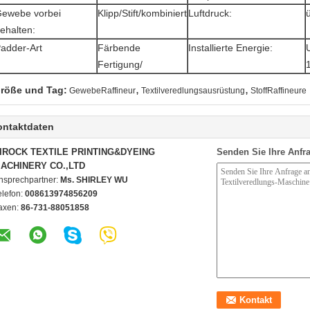
ewebe vorbei
Klipp/Stift/kombiniert
Luftdruck:
ehalten:
adder-Art
Färbende
Installierte Energie:
Fertigung/
,
,
röße und Tag:
GewebeRaffineur
Textilveredlungsausrüstung
StoffRaffineure
ontaktdaten
IROCK TEXTILE PRINTING&DYEING
Senden Sie Ihre Anfra
ACHINERY CO.,LTD
nsprechpartner:
Ms. SHIRLEY WU
elefon:
008613974856209
axen:
86-731-88051858