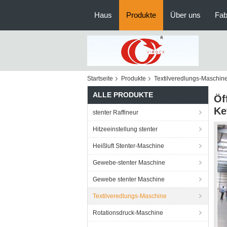
Haus
Produkte
Über uns
Fab
Startseite
Produkte
Textilveredlungs-Maschin
ALLE PRODUKTE
Öf
Ke
stenter Raffineur
Hitzeeinstellung stenter
Heißluft Stenter-Maschine
Gewebe-stenter Maschine
Gewebe stenter Maschine
Textilveredlungs-Maschine
Rotationsdruck-Maschine