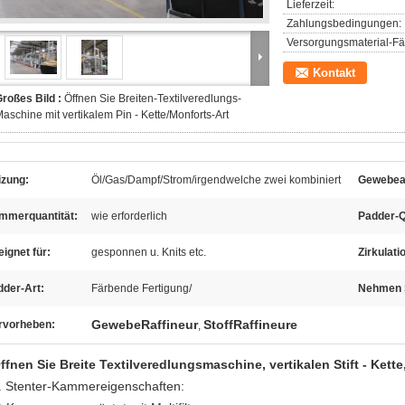
Lieferzeit:
Zahlungsbedingungen:
Versorgungsmaterial-Fäh
Kontakt
roßes Bild :
Öffnen Sie Breiten-Textilveredlungs-
aschine mit vertikalem Pin - Kette/Monforts-Art
izung:
Öl/Gas/Dampf/Strom/irgendwelche zwei kombiniert
Gewebear
mmerquantität:
wie erforderlich
Padder-Q
ignet für:
gesponnen u. Knits etc.
Zirkulat
dder-Art:
Färbende Fertigung/
Nehmen S
GewebeRaffineur
StoffRaffineure
rvorheben:
,
ffnen Sie Breite Textilveredlungsmaschine, vertikalen Stift - Kette
. Stenter-Kammereigenschaften: