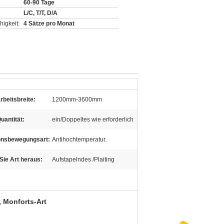
60-90 Tage
L/C, T/T, D/A
igkeit:
4 Sätze pro Monat
beitsbreite:
1200mm-3600mm
uantität:
ein/Doppeltes wie erforderlich
ionsbewegungsart:
Antihochtemperatur.
ie Art heraus:
Aufstapelndes /Plaiting
, Monforts-Art