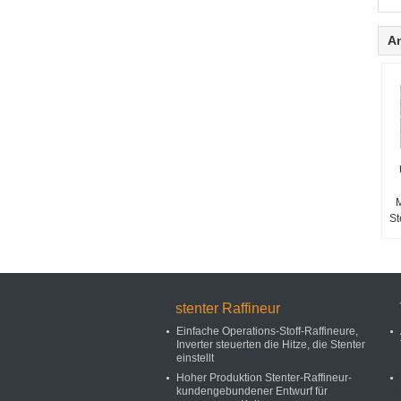
A
M
St
stenter Raffineur
Einfache Operations-Stoff-Raffineure,
Inverter steuerten die Hitze, die Stenter
einstellt
Hoher Produktion Stenter-Raffineur-
kundengebundener Entwurf für