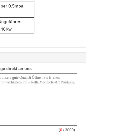
über 0.5mpa
Ungefähres
140Kw
ge direkt an uns
(
0
/ 3000)