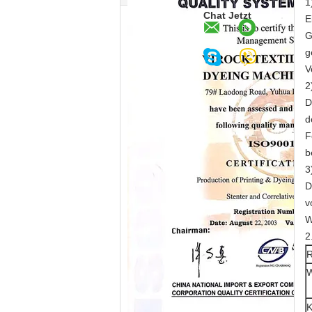
1
Chat Jetzt
E
G
g
V
2
D
d
F
b
3
D
v
W
2
R
W
K