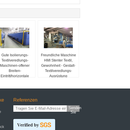
Gute Isolierungs-
Freundliche Maschine
Textilveredlungs-
HMI Stenter Textil,
Maschinen-offener
Gewohnheit - Gestalt-
Breiten-
Textilveredlungs-
Eintritt/horizontale
Ausrüstung
Schiene
ke
Referenzen
Senden
e
Sie
Verified by
uck