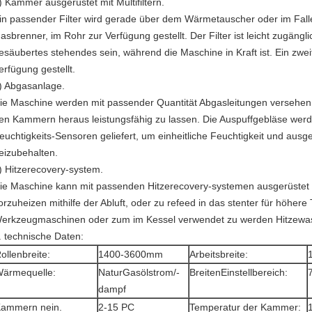
) Kammer ausgerüstet mit Multifiltern.
in passender Filter wird gerade über dem Wärmetauscher oder im Falle
asbrenner, im Rohr zur Verfügung gestellt. Der Filter ist leicht zugä
esäubertes stehendes sein, während die Maschine in Kraft ist. Ein zweite
erfügung gestellt.
) Abgasanlage.
ie Maschine werden mit passender Quantität Abgasleitungen versehen,
en
Kammern
heraus
leistungsfähig
zu lassen. Die Auspuffgebläse wer
euchtigkeits-Sensoren geliefert, um einheitliche Feuchtigkeit und aus
eizubehalten.
) Hitzerecovery-system.
ie Maschine kann mit passenden Hitzerecovery-systemen ausgerüstet
orzuheizen mithilfe der Abluft, oder zu refeed in das stenter für höher
erkzeugmaschinen oder zum im Kessel verwendet zu werden Hitzewass
.
technische Daten:
ollenbreite:
1400-3600mm
Arbeitsbreite:
ärmequelle:
NaturGasölstrom/-
BreitenEinstellbereich:
dampf
ammern nein.
2-15 PC
Temperatur der Kammer: