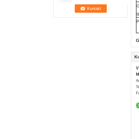
G
g
P
G
K
V
M
A
T
F