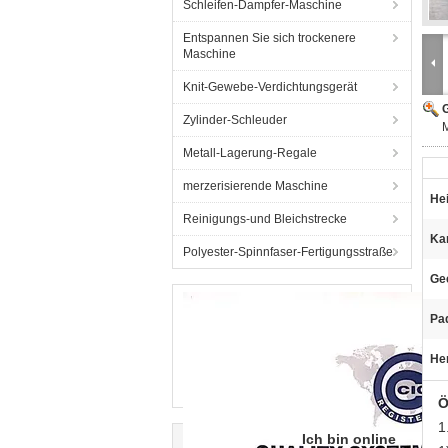
Schleifen-Dampfer-Maschine
Entspannen Sie sich trockenere
Maschine
Knit-Gewebe-Verdichtungsgerät
G
Zylinder-Schleuder
M
Metall-Lagerung-Regale
merzerisierende Maschine
He
Reinigungs-und Bleichstrecke
Ka
Polyester-Spinnfaser-Fertigungsstraße
Gee
Pa
He
Ö
1
Ich bin online