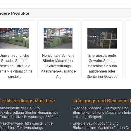
ndere Produkte
Umweltfreundliche
Horizontale Schiene
Energiesparende
Gewebe Stenter-
Stenter-Maschinen-
Gewebe-Stenter-
aschine, Hitze, die
Textilveredlungs-
Maschine für dünn
enter-Textilmaschine
Maschinen-Ausgangs-
ausdehnen oder
einstellt
Art
Stentering-Gewebe
Flechten/aufstapelnd
Textilveredlungs-Maschine
Reinigungs-und Bleichstrec
Arbeitsbreite der Heißluft-
Niedrige Spannseil-Reinigung und
Textilveredlung Stenter-Humanismus-
Bleiche kombinierte Maschinen-hoh
Entwurfs-Hitze-Bewahrungs-3600mm
Leistungsfähigkeit
Maschenware-Hitze-Einstellungs-
Energie SavingScouring und
Maschine, Textilveredlungs-
Bleichstrecken-Maschine für den Dr