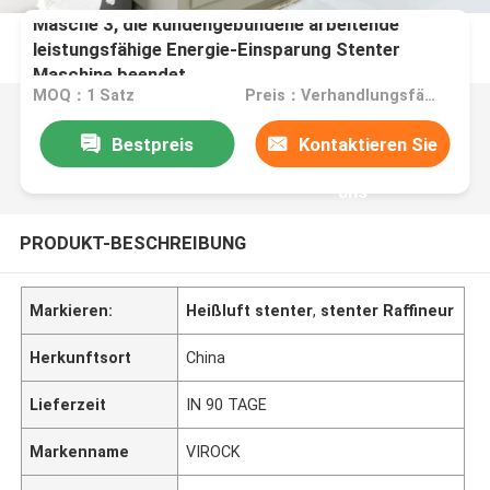
Masche 3, die kundengebundene arbeitende
leistungsfähige Energie-Einsparung Stenter
Maschine beendet
MOQ：1 Satz
Preis：Verhandlungsfähig
Bestpreis
Kontaktieren Sie
uns
PRODUKT-BESCHREIBUNG
Markieren:
Heißluft stenter
,
stenter Raffineur
Herkunftsort
China
Lieferzeit
IN 90 TAGE
Markenname
VIROCK