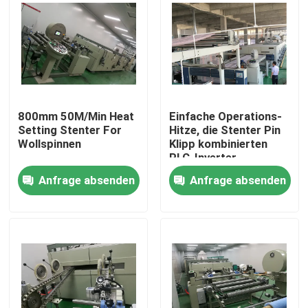
800mm 50M/Min Heat
Einfache Operations-
Setting Stenter For
Hitze, die Stenter Pin
Wollspinnen
Klipp kombinierten
PLC-Inverter
gesteuert einstellt
Anfrage absenden
Anfrage absenden
Haus
Produkte
Über uns