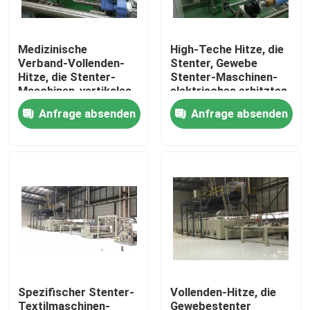
Fabrik-Ausflug
Medizinische
High-Teche Hitze, die
Verband-Vollenden-
Stenter, Gewebe
Hitze, die Stenter-
Stenter-Maschinen-
Qualitätskontrolle
Maschinen-vertikales
elektrisches erhitztes
Druckkette einstellt
einstellt
Anfrage absenden
Anfrage absenden
Treten Sie mit uns in Verbindung
Nachrichten
Fordern Sie ein Zitat
stenter Raffineur
Spezifischer Stenter-
Vollenden-Hitze, die
Hitzeeinstellung stenter
Textilmaschinen-
Gewebestenter