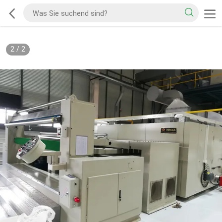
2
/
2