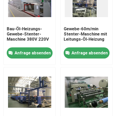
Fabrik-Ausflug
Bau-Öl-Heizungs-
Gewebe-60m/min
Qualitätskontrolle
Gewebe-Stenter-
Stenter-Maschine mit
Maschine 380V 220V
Leitungs-Öl-Heizung
Treten Sie mit uns in Verbindung
Anfrage absenden
Anfrage absenden
Nachrichten
Fordern Sie ein Zitat
stenter Raffineur
Hitzeeinstellung stenter