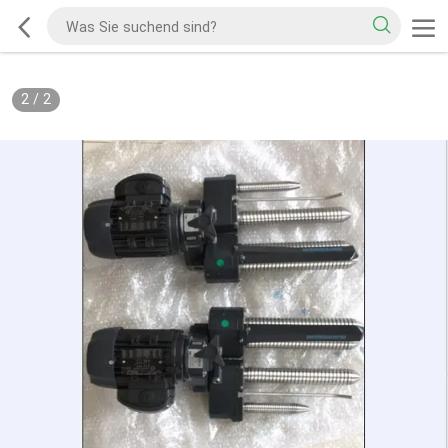
2
/
2