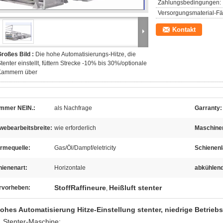
Zahlungsbedingungen:
Versorgungsmaterial-Fäh
Kontakt
roßes Bild :
Die hohe Automatisierungs-Hitze, die
tenter einstellt, füttern Strecke -10% bis 30%/optionale
Kammern über
mmer NEIN.:
als Nachfrage
Garranty:
webearbeitsbreite:
wie erforderlich
Maschine
rmequelle:
Gas/Öl/Dampf/eletricity
Schienenl
hienenart:
Horizontale
abkühlend
StoffRaffineure
Heißluft stenter
rvorheben:
,
ohes Automatisierung Hitze-Einstellung stenter, niedrige Betrieb
. Stenter-Maschine: