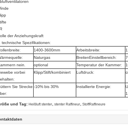
bluftventilatoren
inde
lipp
tifte
.R
olle der Anziehungskraft
. technische Spezifikationen:
ollenbreite:
1400-3600mm
Arbeitsbreite:
1
ärmequelle:
Naturgas
BreitenEinstellbereich:
7
ammern nein.
optional
Temperatur der Kammer:
1
ewebe vorbei
Klipp/Stift/kombiniert
Luftdruck:
ü
ehalten:
üttern Sie Strecke
-10% bis 30%
Installierte Energie:
U
ber:
1
,
,
röße und Tag:
Heißluft stenter
stenter Raffineur
StoffRaffineure
ontaktdaten