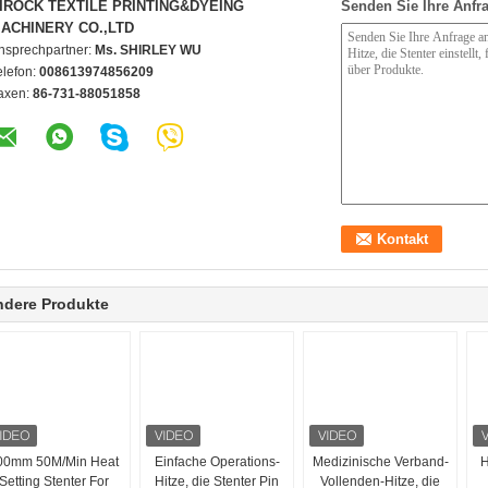
IROCK TEXTILE PRINTING&DYEING
Senden Sie Ihre Anfra
ACHINERY CO.,LTD
nsprechpartner:
Ms. SHIRLEY WU
elefon:
008613974856209
axen:
86-731-88051858
ndere Produkte
00mm 50M/Min Heat
Einfache Operations-
Medizinische Verband-
H
Setting Stenter For
Hitze, die Stenter Pin
Vollenden-Hitze, die