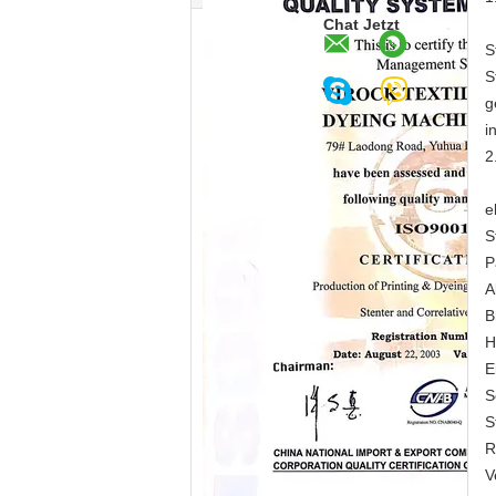
Chat Jetzt
S
S
g
i
2
e
S
P
A
B
H
E
S
S
R
V