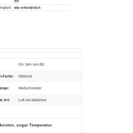
T/T
igkeit:
wie erforderlich
Ein Jahr von B/L
n-Farbe:
Optional
änge:
Maßschneider
e Art:
Luft-Jet-abkühlen
skosten, sogar Temperatur