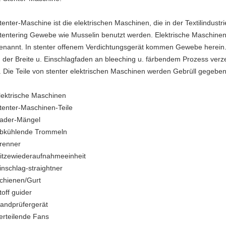
tenter-Maschine ist die elektrischen Maschinen, die in der Textilindust
tentering Gewebe wie Musselin benutzt werden. Elektrische Maschinen
enannt. In stenter offenem Verdichtungsgerät kommen Gewebe herein
n der Breite u. Einschlagfaden an bleeching u. färbendem Prozess verze
. Die Teile von stenter elektrischen Maschinen werden Gebrüll gegebe
lektrische Maschinen
tenter-Maschinen-Teile
ader-Mängel
bkühlende Trommeln
renner
itzewiederaufnahmeeinheit
inschlag-straightner
chienen/Gurt
toff guider
andprüfergerät
erteilende Fans