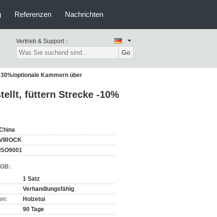
g
Referenzen
Nachrichten
Vertrieb & Support：
Go
bis 30%/optionale Kammern über
ellt, füttern Strecke -10%
China
VIROCK
ISO9001
AGB:
1 Satz
Verhandlungsfähig
en:
Holzetui
90 Tage