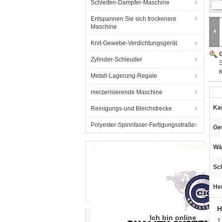
Schleifen-Dampfer-Maschine
Entspannen Sie sich trockenere
Maschine
Knit-Gewebe-Verdichtungsgerät
G
Zylinder-Schleuder
S
Metall-Lagerung-Regale
merzerisierende Maschine
Ka
Reinigungs-und Bleichstrecke
Polyester-Spinnfaser-Fertigungsstraße
Ge
Wä
Sc
He
H
Ich bin online
1