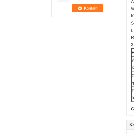
A
W
K
S
I
R
3
R
W
K
G
g
F
ü
G
K