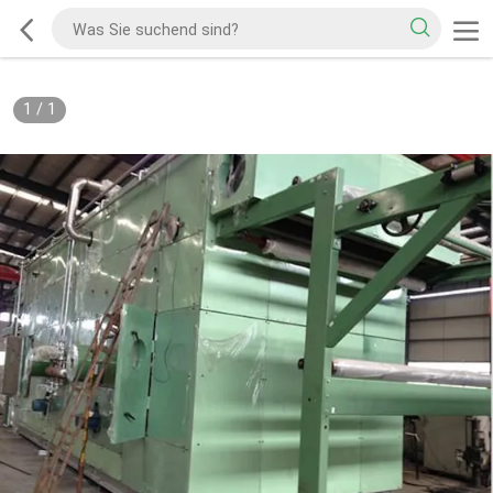
1
/
1