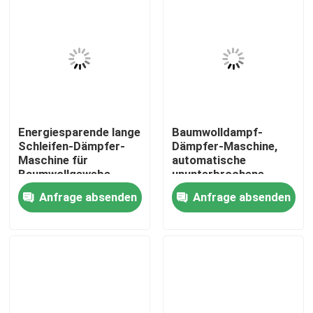
Energiesparende lange
Baumwolldampf-
Schleifen-Dämpfer-
Dämpfer-Maschine,
Maschine für
automatische
Baumwollgewebe-
ununterbrochene
Textildrucken
Textildampfer-
Anfrage absenden
Anfrage absenden
Maschine
Haus
Produkte
Über uns