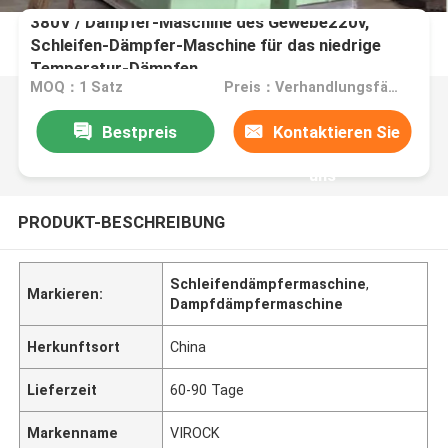
380V / Dampfer-Maschine des Gewebe220v,
Schleifen-Dämpfer-Maschine für das niedrige
Temperatur-Dämpfen
MOQ：1 Satz
Preis：Verhandlungsfähig
Bestpreis
Kontaktieren Sie
uns
PRODUKT-BESCHREIBUNG
Schleifendämpfermaschine
,
Markieren:
Dampfdämpfermaschine
Herkunftsort
China
Lieferzeit
60-90 Tage
Markenname
VIROCK