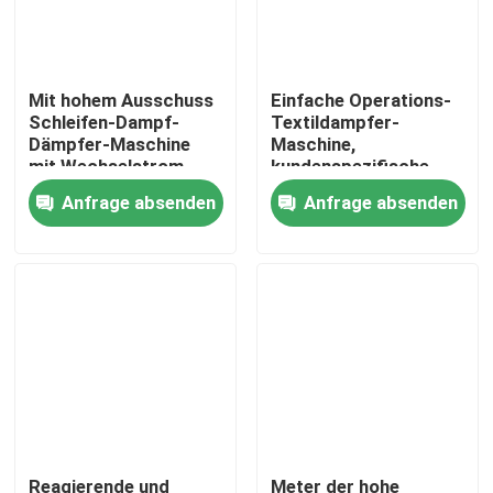
Fabrik-Ausflug
Mit hohem Ausschuss
Einfache Operations-
Schleifen-Dampf-
Textildampfer-
Qualitätskontrolle
Dämpfer-Maschine
Maschine,
mit Wechselstrom-
kundenspezifische
Motorantrieb/Schnittstellen-
Dampf-Dämpfer-
Anfrage absenden
Anfrage absenden
Treten Sie mit uns in Verbindung
funktionierendem
Maschine nagelneu
Schirm
Nachrichten
Fordern Sie ein Zitat
stenter Raffineur
Hitzeeinstellung stenter
Reagierende und
Meter der hohe