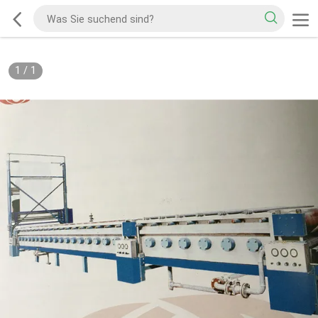
1
/
1