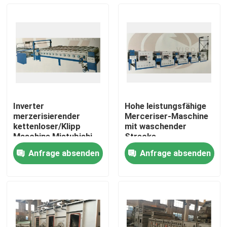
Inverter
Hohe leistungsfähige
merzerisierender
Merceriser-Maschine
kettenloser/Klipp
mit waschender
Maschine Mistubishi-
Strecke,
Kontrollinverter/kombinierte
Gegenströmungs-Art
Anfrage absenden
Anfrage absenden
Art
waschender Kasten
Haus
Produkte
Über uns