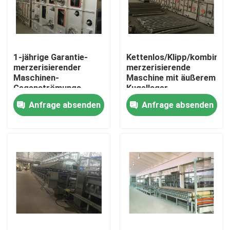
Fabrik-Ausflug
1-jährige Garantie-
Kettenlos/Klipp/kombinier
Qualitätskontrolle
merzerisierender
merzerisierende
Maschinen-
Maschine mit äußerem
Gegenströmungs-
Kugellager
Treten Sie mit uns in Verbindung
waschender Kasten
Anfrage absenden
Anfrage absenden
SS 304
Nachrichten
Fordern Sie ein Zitat
stenter Raffineur
Hitzeeinstellung stenter