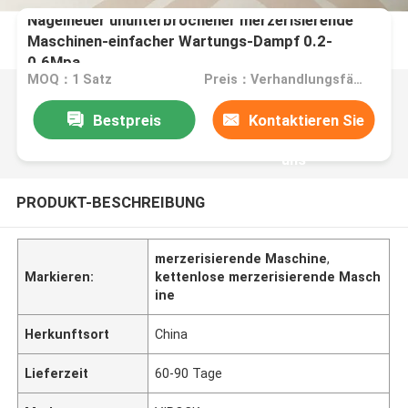
Nagelneuer ununterbrochener merzerisierende
Maschinen-einfacher Wartungs-Dampf 0.2-
0.6Mpa
MOQ：1 Satz
Preis：Verhandlungsfähig
Bestpreis
Kontaktieren Sie
uns
PRODUKT-BESCHREIBUNG
merzerisierende Maschine
,
Markieren:
kettenlose merzerisierende Masch
ine
Herkunftsort
China
Lieferzeit
60-90 Tage