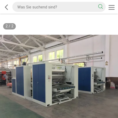
2
/
2