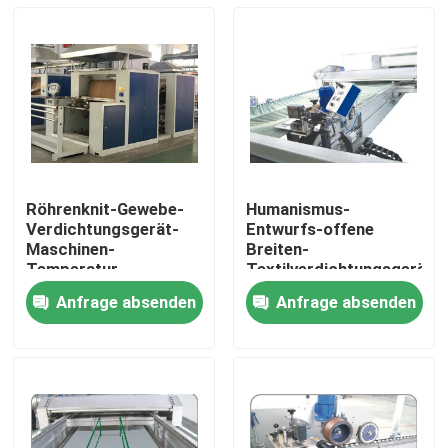
Röhrenknit-Gewebe-
Humanismus-
Verdichtungsgerät-
Entwurfs-offene
Maschinen-
Breiten-
Temperatur-
Textilverdichtungsgerät-
Genauigkeit
Maschine für das
Anfrage absenden
Anfrage absenden
schwindungsarm
Knits-
Haus
Zusammenpressen
Produkte
Über uns