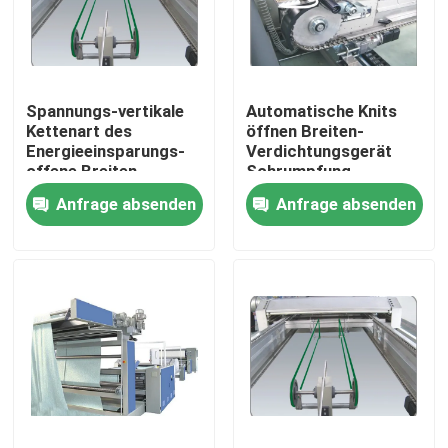
Fabrik-Ausflug
Spannungs-vertikale
Automatische Knits
Qualitätskontrolle
Kettenart des
öffnen Breiten-
Energieeinsparungs-
Verdichtungsgerät
offene Breiten-
Schrumpfung
Treten Sie mit uns in Verbindung
Verdichtungsgerät-
Kontroll-PLC-Inverter-
Anfrage absenden
Anfrage absenden
380/220
Steuerung
Nachrichten
Fordern Sie ein Zitat
stenter Raffineur
Hitzeeinstellung stenter