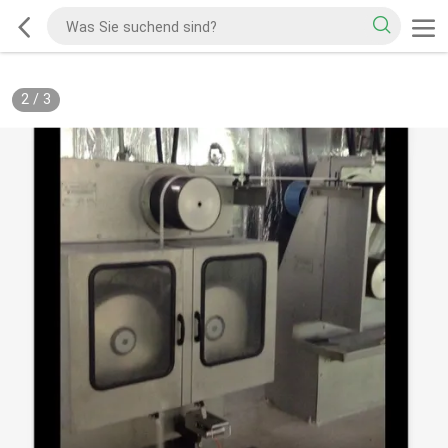
2
/
3