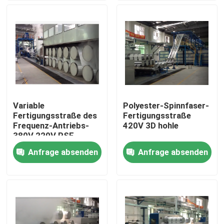
Fabrik-Ausflug
Qualitätskontrolle
Treten Sie mit uns in Verbindung
Variable
Polyester-Spinnfaser-
Fertigungsstraße des
Fertigungsstraße
Nachrichten
Frequenz-Antriebs-
420V 3D hohle
380V 220V PSF
Anfrage absenden
Anfrage absenden
Fordern Sie ein Zitat
stenter Raffineur
Hitzeeinstellung stenter