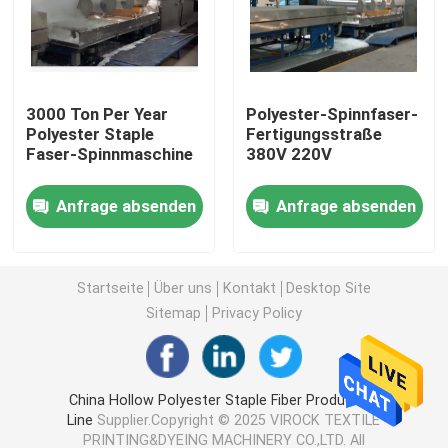
Heißluft Stenter-Maschine
3000 Ton Per Year
Polyester-Spinnfaser-
Gewebe-stenter Maschine
Polyester Staple
Fertigungsstraße
Faser-Spinnmaschine
380V 220V
Gewebe stenter Maschine
Anfrage absenden
Anfrage absenden
Textilveredlungs-Maschine
Startseite
Über uns
Kontakt
Desktop Site
Rotationsdruck-Maschine
Sitemap
Privacy Policy
Schleifen-Dampfer-Maschine
China Hollow Polyester Staple Fiber Production
Line
Supplier.Copyright © 2025 VIROCK TEXTILE
Entspannen Sie sich trockenere Maschine
PRINTING&DYEING MACHINERY CO.,LTD. All