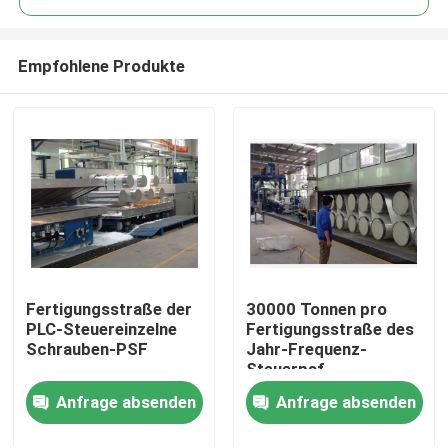
Empfohlene Produkte
Fertigungsstraße der
30000 Tonnen pro
Haus
PLC-Steuereinzelne
Fertigungsstraße des
Schrauben-PSF
Jahr-Frequenz-
Steuerpsf
Produkte
Anfrage absenden
Anfrage absenden
Über uns