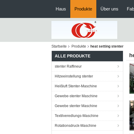
Haus
Produkte
Über uns
Fab
Startseite
Produkte
heat setting stenter
h
ALLE PRODUKTE
stenter Raffineur
Hitzeeinstellung stenter
Heißluft Stenter-Maschine
Gewebe-stenter Maschine
Gewebe stenter Maschine
Textilveredlungs-Maschine
Rotationsdruck-Maschine