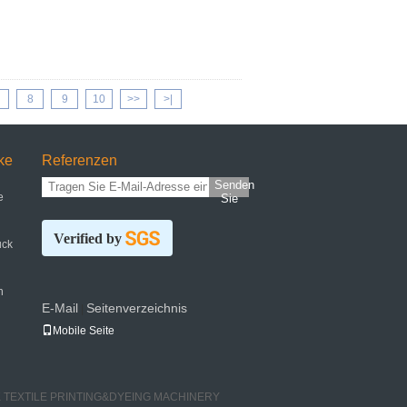
8
9
10
>>
>|
ke
Referenzen
Senden
e
Sie
Verified by
uck
n
E-Mail
Seitenverzeichnis
|
Mobile Seite
ROCK TEXTILE PRINTING&DYEING MACHINERY