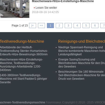
Maschenware-Hitze-Einstellungs-Maschine
Lesen Sie weiter
2018-08-16 14:42:05
Page 1 of 15
|<
<<
1
2
3
4
5
6
7
Textilveredlungs-Maschine
Reinigungs-und Bleichstrec
Arbeitsbreite der Heißluft-
Niedrige Spannseil-Reinigung und
Textilveredlung Stenter-Humanismus-
Bleiche kombinierte Maschinen-hoh
Entwurfs-Hitze-Bewahrungs-3600mm
Leistungsfähigkeit
Maschenware-Hitze-Einstellungs-
Energie SavingScouring und
Maschine, Textilveredlungs-
Bleichstrecken-Maschine für den Dr
Ausrüstungs-Arbeitsbreite 1200-
des Gewebes
3400mm
Beschleunigen Sie 180 M/minimale
1400-3800mm Textilveredlungs-
Seil-Bleichstrecken-Maschine für de
Maschine mit Slant Padder/1-jähriger
Druck von Geweben
Garantie
aschinen-Textilveredlungsmaschine
Fournisseur. Copyright © 2018 - 2025 VI