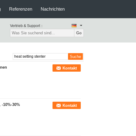
g
Referenzen
Nachrichten
Vertrieb & Support：
Go
nnen
Kontakt
e, -10%-30%
Kontakt