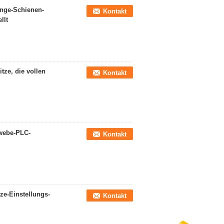
onge-Schienen-
Kontakt
llt
tze, die vollen
Kontakt
ewebe-PLC-
Kontakt
tze-Einstellungs-
Kontakt