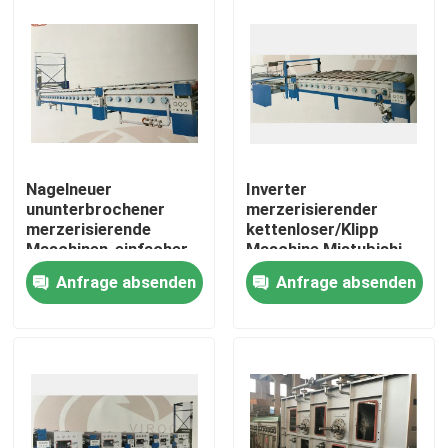
Nagelneuer
Inverter
ununterbrochener
merzerisierender
merzerisierende
kettenloser/Klipp
Maschinen-einfacher
Maschine Mistubishi-
Wartungs-Dampf 0.2-
Kontrollinverter/kombinie
Anfrage absenden
Anfrage absenden
0.6Mpa
Art
Haus
Produkte
Über uns