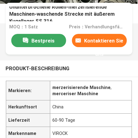
Ununterbrochene Rollen-merzerisierende
Maschinen-waschende Strecke mit äußerem
Kugellager SS 316
MOQ：1 Satz
Preis：Verhandlungsfähig
Bestpreis
Kontaktieren Sie
uns
PRODUKT-BESCHREIBUNG
merzerisierende Maschine
,
Markieren:
merceriser Maschine
Herkunftsort
China
Lieferzeit
60-90 Tage
Markenname
VIROCK