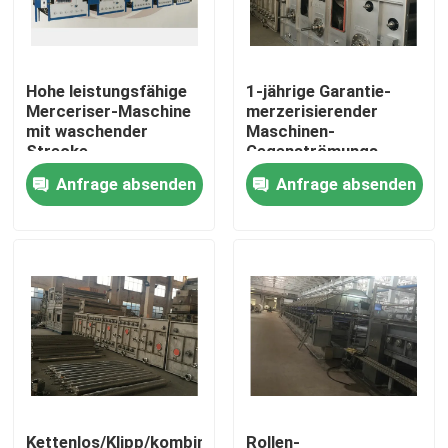
Fabrik-Ausflug
Hohe leistungsfähige
1-jährige Garantie-
Merceriser-Maschine
merzerisierender
Qualitätskontrolle
mit waschender
Maschinen-
Strecke,
Gegenströmungs-
Gegenströmungs-Art
waschender Kasten
Anfrage absenden
Anfrage absenden
Treten Sie mit uns in Verbindung
waschender Kasten
SS 304
Nachrichten
Fordern Sie ein Zitat
stenter Raffineur
Hitzeeinstellung stenter
Kettenlos/Klipp/kombinierte
Rollen-