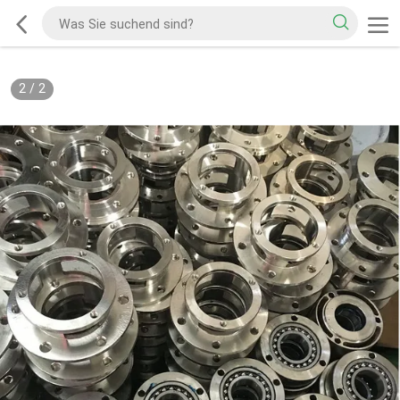
2
/
2