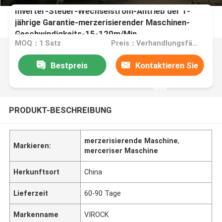
Inverter-Steuer-Wechselstrom-Antrieb der 1-
jährige Garantie-merzerisierender Maschinen-
Geschwindigkeits-15-120m/Min
MOQ：1 Satz
Preis：Verhandlungsfähig
Bestpreis
Kontaktieren Sie
uns
PRODUKT-BESCHREIBUNG
merzerisierende Maschine
,
Markieren:
merceriser Maschine
Herkunftsort
China
Lieferzeit
60-90 Tage
Markenname
VIROCK