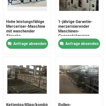
Fabrik-Ausflug
Hohe leistungsfähige
1-jährige Garantie-
Merceriser-Maschine
merzerisierender
Qualitätskontrolle
mit waschender
Maschinen-
Strecke,
Gegenströmungs-
Gegenströmungs-Art
waschender Kasten
Anfrage absenden
Anfrage absenden
Treten Sie mit uns in Verbindung
waschender Kasten
SS 304
Nachrichten
Fordern Sie ein Zitat
stenter Raffineur
Hitzeeinstellung stenter
Kettenlos/Klipp/kombinierte
Rollen-