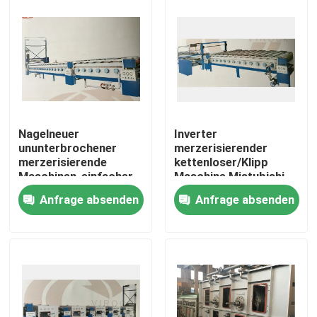
Nagelneuer
Inverter
ununterbrochener
merzerisierender
merzerisierende
kettenloser/Klipp
Maschinen-einfacher
Maschine Mistubishi-
Wartungs-Dampf 0.2-
Kontrollinverter/kombinie
Anfrage absenden
Anfrage absenden
0.6Mpa
Art
Haus
Produkte
Über uns