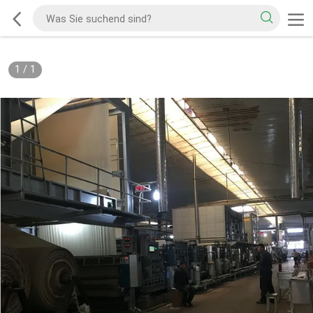
1
/
1