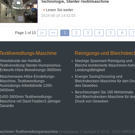
Technologie, Stenter-Textilmaschine
Lesen Sie weiter
2018-08-16 14:42:05
Page 1 of 10
|<
<<
1
2
3
4
5
6
7
Textilveredlungs-Maschine
Reinigungs-und Bleichstrec
Arbeitsbreite der Heißluft-
Niedrige Spannseil-Reinigung und
Textilveredlung Stenter-Humanismus-
Bleiche kombinierte Maschinen-hoh
Entwurfs-Hitze-Bewahrungs-3600mm
Leistungsfähigkeit
Maschenware-Hitze-Einstellungs-
Energie SavingScouring und
Maschine, Textilveredlungs-
Bleichstrecken-Maschine für den Dr
Ausrüstungs-Arbeitsbreite 1200-
des Gewebes
3400mm
Beschleunigen Sie 180 M/minimale
1400-3800mm Textilveredlungs-
Seil-Bleichstrecken-Maschine für de
Maschine mit Slant Padder/1-jähriger
Druck von Geweben
Garantie
aschinen-Textilveredlungsmaschine
Fournisseur. Copyright © 2018 - 2025 VI