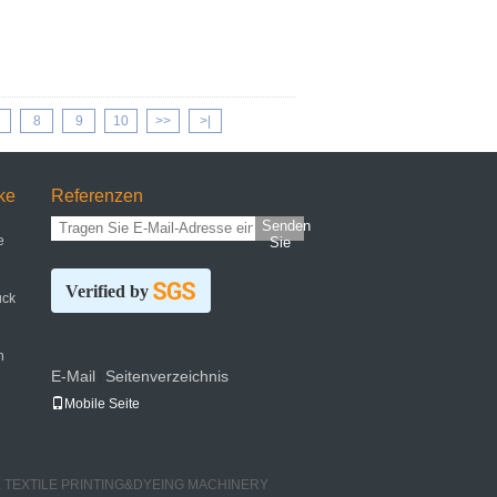
8
9
10
>>
>|
ke
Referenzen
Senden
e
Sie
Verified by
uck
n
E-Mail
Seitenverzeichnis
|
Mobile Seite
ROCK TEXTILE PRINTING&DYEING MACHINERY