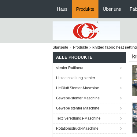
Haus
Produkte
Über uns
Fab
Startseite
Produkte
knitted fabric heat setti
k
ALLE PRODUKTE
stenter Raffineur
Hitzeeinstellung stenter
Heißluft Stenter-Maschine
Gewebe-stenter Maschine
Gewebe stenter Maschine
Textilveredlungs-Maschine
Rotationsdruck-Maschine