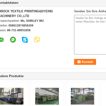
ontaktdaten
IROCK TEXTILE PRINTING&DYEING
Senden Sie Ihre Anfra
ACHINERY CO.,LTD
nsprechpartner:
Ms. SHIRLEY WU
elefon:
008613974856209
axen:
86-731-88051858
ndere Produkte