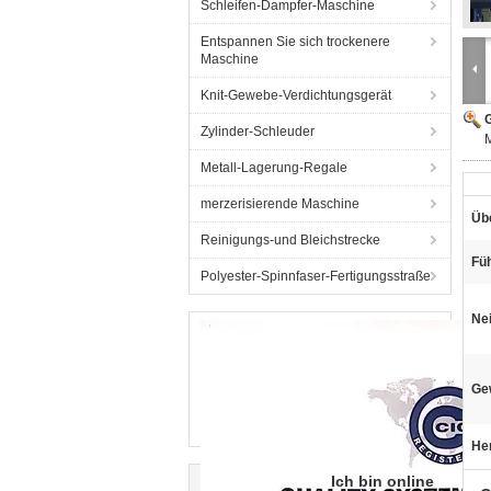
Schleifen-Dampfer-Maschine
Entspannen Sie sich trockenere
Maschine
Knit-Gewebe-Verdichtungsgerät
G
Zylinder-Schleuder
M
Metall-Lagerung-Regale
merzerisierende Maschine
Übe
Reinigungs-und Bleichstrecke
Füh
Polyester-Spinnfaser-Fertigungsstraße
Ne
Gew
He
Ich bin online