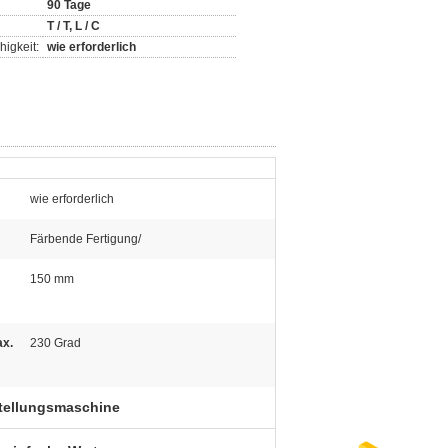
90 Tage
T / T, L / C
igkeit:
wie erforderlich
wie erforderlich
Färbende Fertigung/
150 mm
ax.
230 Grad
tellungsmaschine