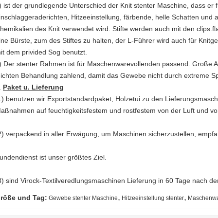
) ist der grundlegende Unterschied der Knit stenter Maschine, dass er 
inschlaggeraderichten, Hitzeeinstellung, färbende, helle Schatten und a
hemikalien des Knit verwendet wird. Stifte werden auch mit den clips.
ine Bürste, zum des Stiftes zu halten, der L-Führer wird auch für Kn
it dem privided Sog benutzt.
) Der
stenter Rahmen ist für Maschenwarevollenden passend. Große Au
eichten Behandlung zahlend, damit das Gewebe nicht durch extreme S
.
Paket u. Lieferung
1) benutzen wir Exportstandardpaket, Holzetui zu den Lieferungsmaschi
aßnahmen auf feuchtigkeitsfestem und rostfestem von der Luft und v
2) verpackend in aller Erwägung, um Maschinen sicherzustellen, empf
undendienst ist unser größtes Ziel.
3) sind Virock-Textilveredlungsmaschinen Lieferung in 60 Tage nach d
,
,
röße und Tag:
Gewebe stenter Maschine
Hitzeeinstellung stenter
Maschenwar