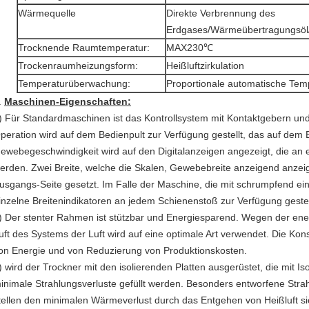
Wärmequelle
Direkte Verbrennung des
Erdgases/Wärmeübertragungsöl/
Trocknende Raumtemperatur:
MAX230℃
Trockenraumheizungsform:
Heißluftzirkulation
Temperaturüberwachung:
Proportionale automatische Tem
.
Maschinen-Eigenschaften:
) Für Standardmaschinen ist das Kontrollsystem mit Kontaktgebern und 
peration wird auf dem Bedienpult zur Verfügung gestellt, das auf dem Ei
ewebegeschwindigkeit wird auf den Digitalanzeigen angezeigt, die an 
erden. Zwei Breite, welche die Skalen, Gewebebreite anzeigend anzeig
usgangs-Seite gesetzt. Im Falle der Maschine, die mit schrumpfend ei
inzelne Breitenindikatoren an jedem Schienenstoß zur Verfügung gestel
)
Der stenter Rahmen ist stützbar und Energiesparend. Wegen der ene
uft des Systems der Luft wird auf eine optimale Art verwendet. Die Ko
on Energie und von Reduzierung von Produktionskosten.
)
wird der Trockner mit den isolierenden Platten ausgerüstet, die mit Iso
inimale Strahlungsverluste gefüllt werden. Besonders entworfene Stra
tellen den minimalen Wärmeverlust durch das Entgehen von Heißluft si