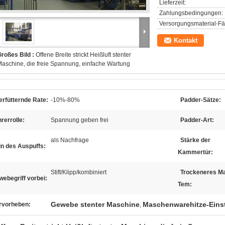
Lieferzeit:
Zahlungsbedingungen:
Versorgungsmaterial-Fäh
Kontakt
roßes Bild :
Offene Breite strickt Heißluft stenter
aschine, die freie Spannung, einfache Wartung
rfütternde Rate:
-10%-80%
Padder-Sätze:
rerrolle:
Spannung geben frei
Padder-Art:
als Nachfrage
Stärke der
in des Auspuffs:
Kammertür:
Stift/Klipp/kombiniert
Trockeneres M
ebegriff vorbei:
Tem:
Gewebe stenter Maschine
Maschenwarehitze-Eins
rvorheben:
,