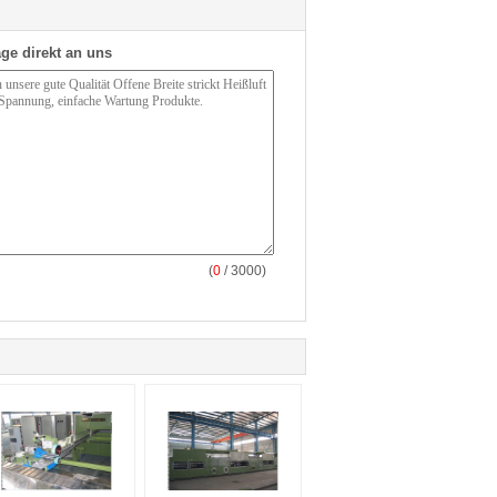
ge direkt an uns
(
0
/ 3000)