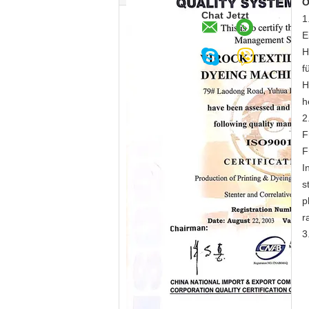
O
Chat Jetzt
1
E
H
f
H
h
2
F
F
I
s
p
r
3