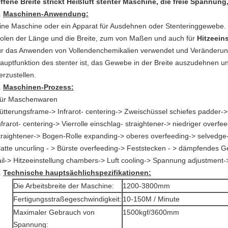
ffene Breite strickt Heißluft stenter Maschine, die freie Spannun
.
Maschinen-Anwendung:
ine Maschine oder ein Apparat für Ausdehnen oder Stenteringgewebe. 
olen der Länge und die Breite, zum von Maßen und auch für
Hitzeein
ür das Anwenden von Vollendenchemikalien verwendet und Veränderung a
auptfunktion des stenter ist, das Gewebe in der Breite auszudehnen und
erzustellen.
.
Maschinen-Prozess:
ür Maschenwaren
ütterungsframe-> Infrarot- centering-> Zweischüssel schiefes padder
nfrarot- centering->
Vierrolle einschlag- straightener-> niedriger overf
traightener-> Bogen-Rolle expanding-> oberes overfeeding-> selvedge-d
latte uncurling - > Bürste overfeeding-> Feststecken - > dämpfendes
ail-> Hitzeeinstellung chambers-> Luft cooling-> Spannung adjustment->
.
Technische hauptsächlichspezifikationen:
Die Arbeitsbreite der Maschine:
1200-3800mm
Fertigungsstraßegeschwindigkeit:
10-150M / Minute
Maximaler Gebrauch von
1500kgf/3600mm
Spannung: