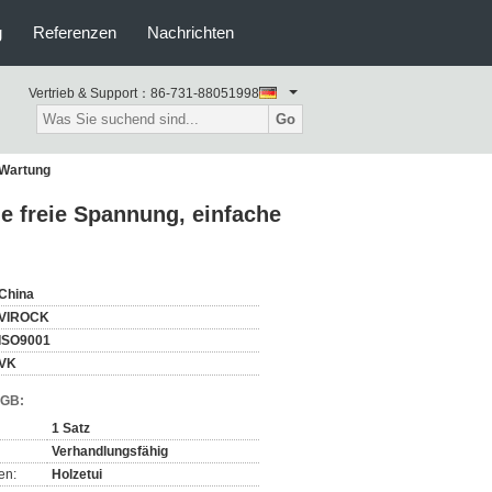
g
Referenzen
Nachrichten
Vertrieb & Support：
86-731-88051998
Go
e Wartung
die freie Spannung, einfache
China
VIROCK
ISO9001
VK
AGB:
1 Satz
Verhandlungsfähig
en:
Holzetui