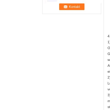
4
1
O
G
w
A
e
2
L
v
3
m
s