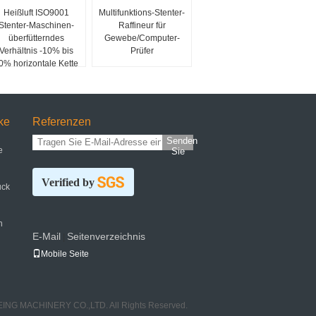
Heißluft ISO9001
Multifunktions-Stenter-
Stenter-Maschinen-
Raffineur für
überfütterndes
Gewebe/Computer-
Verhältnis -10% bis
Prüfer
0% horizontale Kette
ke
Referenzen
Senden
e
Sie
Verified by
uck
n
E-Mail
Seitenverzeichnis
|
Mobile Seite
ING MACHINERY CO.,LTD. All Rights Reserved.