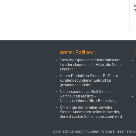
T
stenter Raffineur
Einfache Operations-Stoff-Raffineure,
Inverter steuerten die Hitze, die Stenter
einstellt
Hoher Produktion Stenter-Raffineur-
kundengebundener Entwurf für
gesponnene Knits
Niederspannungs-Stoff Stenter-
Raffineur für Moskito -
Nettoausdehnen/Hitze-Einstellung
Öffnen Sie den Breiten-Gewebe
Stenter-Maschinen-vollen Konverter,
der mit starker Schiene gesteuert wird
Datenschutz-Bestimmungen
|
China Hitzeeinstellu