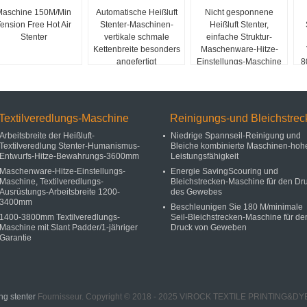
Maschine 150M/Min
Automatische Heißluft
Nicht gesponnene
ension Free Hot Air
Stenter-Maschinen-
Heißluft Stenter,
Stenter
vertikale schmale
einfache Struktur-
Kettenbreite besonders
Maschenware-Hitze-
angefertigt
Einstellungs-Maschine
8
Textilveredlungs-Maschine
Reinigungs-und Bleichstrec
Arbeitsbreite der Heißluft-
Niedrige Spannseil-Reinigung und
Textilveredlung Stenter-Humanismus-
Bleiche kombinierte Maschinen-hoh
Entwurfs-Hitze-Bewahrungs-3600mm
Leistungsfähigkeit
Maschenware-Hitze-Einstellungs-
Energie SavingScouring und
Maschine, Textilveredlungs-
Bleichstrecken-Maschine für den Dr
Ausrüstungs-Arbeitsbreite 1200-
des Gewebes
3400mm
Beschleunigen Sie 180 M/minimale
1400-3800mm Textilveredlungs-
Seil-Bleichstrecken-Maschine für de
Maschine mit Slant Padder/1-jähriger
Druck von Geweben
Garantie
ng stenter
Fournisseur. Copyright © 2018 - 2025 VIROCK TEXTILE PRINTING&DYE