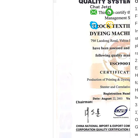
O
Chat Jetzt
1
F
F
I
s
p
r
2
E
H
f
H
h
3
1
O
G
w