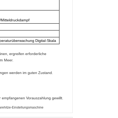
Mitteldruckdampf
peraturüberwachung Digital-Skala
nen, ergreifen erforderliche
om Meer.
angen werden im guten Zustand.
er empfangenen Vorauszahlung gewillt.
ehitze-Einstellungsmaschine