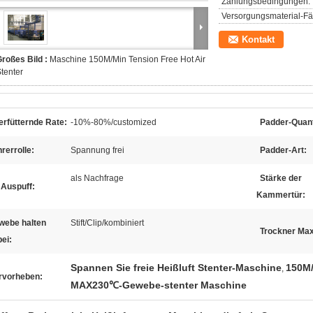
Zahlungsbedingungen:
Versorgungsmaterial-Fäh
Kontakt
roßes Bild :
Maschine 150M/Min Tension Free Hot Air
tenter
rfütternde Rate:
-10%-80%/customized
Padder-Quant
rerrolle:
Spannung frei
Padder-Art:
als Nachfrage
Stärke der
 Auspuff:
Kammertür:
webe halten
Stift/Clip/kombiniert
Trockner Max
ei:
Spannen Sie freie Heißluft Stenter-Maschine
150M/
,
rvorheben:
MAX230℃-Gewebe-stenter Maschine