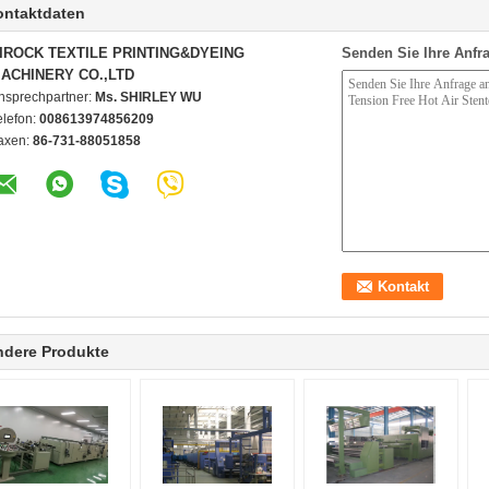
ontaktdaten
IROCK TEXTILE PRINTING&DYEING
Senden Sie Ihre Anfra
ACHINERY CO.,LTD
nsprechpartner:
Ms. SHIRLEY WU
elefon:
008613974856209
axen:
86-731-88051858
ndere Produkte