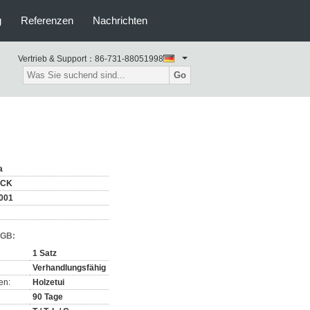
g
Referenzen
Nachrichten
Vertrieb & Support：
86-731-88051998
Go
a
OCK
001
AGB:
1 Satz
Verhandlungsfähig
en:
Holzetui
90 Tage