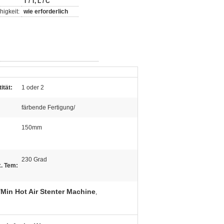
T / T, L / C
igkeit:
wie erforderlich
ität:
1 oder 2
färbende Fertigung/
150mm
230 Grad
. Tem:
Min Hot Air Stenter Machine
,