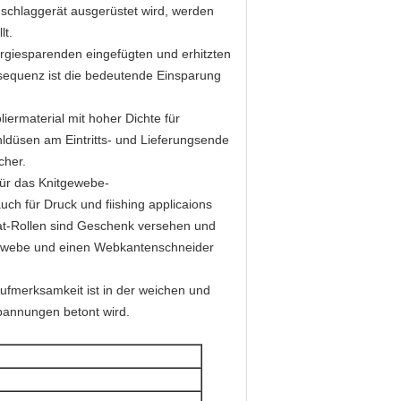
nschlaggerät ausgerüstet wird, werden
lt.
rgiesparenden eingefügten und erhitzten
nsequenz ist die bedeutende Einsparung
liermaterial mit hoher Dichte für
hldüsen am Eintritts- und Lieferungsende
cher.
für das Knitgewebe-
uch für Druck und fiishing applicaions
flat-Rollen sind Geschenk versehen und
itgewebe und einen Webkantenschneider
fmerksamkeit ist in der weichen und
pannungen betont wird.