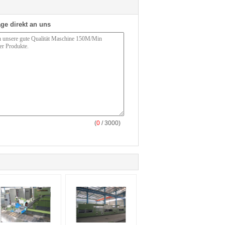
ge direkt an uns
(
0
/ 3000)