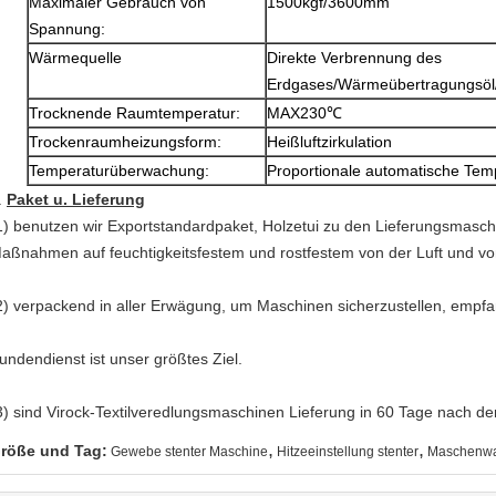
Maximaler Gebrauch von
1500kgf/3600mm
Spannung:
Wärmequelle
Direkte Verbrennung des
Erdgases/Wärmeübertragungsöl/
Trocknende Raumtemperatur:
MAX230℃
Trockenraumheizungsform:
Heißluftzirkulation
Temperaturüberwachung:
Proportionale automatische Tem
.
Paket u. Lieferung
1) benutzen wir Exportstandardpaket, Holzetui zu den Lieferungsmaschi
aßnahmen auf feuchtigkeitsfestem und rostfestem von der Luft und v
2) verpackend in aller Erwägung, um Maschinen sicherzustellen, empf
undendienst ist unser größtes Ziel.
3) sind Virock-Textilveredlungsmaschinen Lieferung in 60 Tage nach d
,
,
röße und Tag:
Gewebe stenter Maschine
Hitzeeinstellung stenter
Maschenwar