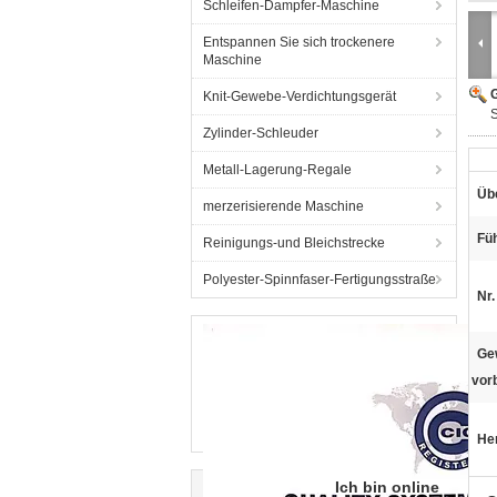
Schleifen-Dampfer-Maschine
Entspannen Sie sich trockenere
Maschine
G
Knit-Gewebe-Verdichtungsgerät
S
Zylinder-Schleuder
Metall-Lagerung-Regale
Übe
merzerisierende Maschine
Füh
Reinigungs-und Bleichstrecke
Polyester-Spinnfaser-Fertigungsstraße
Nr.
Ge
vorb
He
Ich bin online