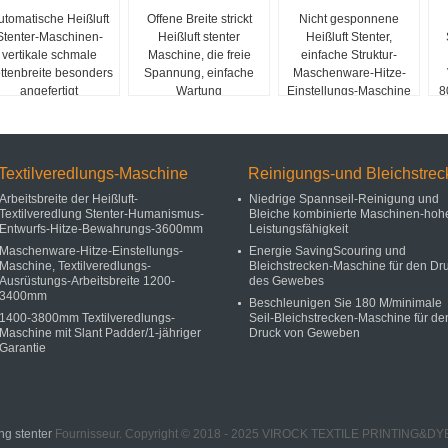
utomatische Heißluft
Offene Breite strickt
Nicht gesponnene
Stenter-Maschinen-
Heißluft stenter
Heißluft Stenter,
vertikale schmale
Maschine, die freie
einfache Struktur-
ttenbreite besonders
Spannung, einfache
Maschenware-Hitze-
angefertigt
Wartung
Einstellungs-Maschine
8
Textilveredlungs-Maschine
Reinigungs-und Bleichstrec
Arbeitsbreite der Heißluft-
Niedrige Spannseil-Reinigung und
Textilveredlung Stenter-Humanismus-
Bleiche kombinierte Maschinen-hoh
Entwurfs-Hitze-Bewahrungs-3600mm
Leistungsfähigkeit
Maschenware-Hitze-Einstellungs-
Energie SavingScouring und
Maschine, Textilveredlungs-
Bleichstrecken-Maschine für den Dr
Ausrüstungs-Arbeitsbreite 1200-
des Gewebes
3400mm
Beschleunigen Sie 180 M/minimale
1400-3800mm Textilveredlungs-
Seil-Bleichstrecken-Maschine für de
Maschine mit Slant Padder/1-jähriger
Druck von Geweben
Garantie
ng stenter
Fournisseur. Copyright © 2018 - 2025 VIROCK TEXTILE PRINTING&DYE