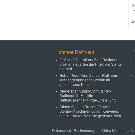
A
Ke
stenter Raffineur
Einfache Operations-Stoff-Raffineure,
Inverter steuerten die Hitze, die Stenter
einstellt
Hoher Produktion Stenter-Raffineur-
kundengebundener Entwurf für
gesponnene Knits
Niederspannungs-Stoff Stenter-
Raffineur für Moskito -
Nettoausdehnen/Hitze-Einstellung
Öffnen Sie den Breiten-Gewebe
Stenter-Maschinen-vollen Konverter,
der mit starker Schiene gesteuert wird
Datenschutz-Bestimmungen
|
China Hitzeeinstellu