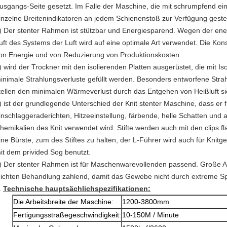
usgangs-Seite gesetzt. Im Falle der Maschine, die mit schrumpfend ei
inzelne Breitenindikatoren an jedem Schienenstoß zur Verfügung gestel
)
Der stenter Rahmen ist stützbar und Energiesparend. Wegen der ene
uft des Systems der Luft wird auf eine optimale Art verwendet. Die Ko
on Energie und von Reduzierung von Produktionskosten.
)
wird der Trockner mit den isolierenden Platten ausgerüstet, die mit Iso
inimale Strahlungsverluste gefüllt werden. Besonders entworfene Stra
tellen den minimalen Wärmeverlust durch das Entgehen von Heißluft si
) ist der grundlegende Unterschied der Knit stenter Maschine, dass er 
inschlaggeraderichten, Hitzeeinstellung, färbende, helle Schatten und a
hemikalien des Knit verwendet wird. Stifte werden auch mit den clips.
ine Bürste, zum des Stiftes zu halten, der L-Führer wird auch für Kn
it dem privided Sog benutzt.
) Der
stenter Rahmen ist für Maschenwarevollenden passend. Große Au
eichten Behandlung zahlend, damit das Gewebe nicht durch extreme S
.
Technische hauptsächlichspezifikationen:
Die Arbeitsbreite der Maschine:
1200-3800mm
Fertigungsstraßegeschwindigkeit:
10-150M / Minute