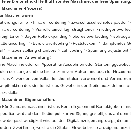
ffene Breite strickt Heißluft stenter Maschine, die freie Spannun
.
Maschinen-Prozess:
ür Maschenwaren
ütterungsframe-> Infrarot- centering-> Zweischüssel schiefes padder
nfrarot- centering->
Vierrolle einschlag- straightener-> niedriger overf
traightener-> Bogen-Rolle expanding-> oberes overfeeding-> selvedge-d
latte uncurling - > Bürste overfeeding-> Feststecken - > dämpfendes
ail-> Hitzeeinstellung chambers-> Luft cooling-> Spannung adjustment->
.
Maschinen-Anwendung:
ine Maschine oder ein Apparat für Ausdehnen oder Stenteringgewebe. 
olen der Länge und die Breite, zum von Maßen und auch für
Hitzeein
ür das Anwenden von Vollendenchemikalien verwendet und Veränderung a
auptfunktion des stenter ist, das Gewebe in der Breite auszudehnen und
erzustellen.
.
Maschinen-Eigenschaften:
) Für Standardmaschinen ist das Kontrollsystem mit Kontaktgebern und 
peration wird auf dem Bedienpult zur Verfügung gestellt, das auf dem Ei
ewebegeschwindigkeit wird auf den Digitalanzeigen angezeigt, die an 
erden. Zwei Breite, welche die Skalen, Gewebebreite anzeigend anzeig