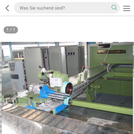
1
/
1