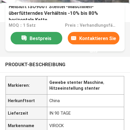
Heißluft ISO9001 Stenter-Maschinen-
überfütterndes Verhältnis -10% bis 80%
horizontale Kette
MOQ：1 Satz
Preis：Verhandlungsfähig
Bestpreis
Kontaktieren Sie
uns
PRODUKT-BESCHREIBUNG
Gewebe stenter Maschine
,
Markieren:
Hitzeeinstellung stenter
Herkunftsort
China
Lieferzeit
IN 90 TAGE
Markenname
VIROCK