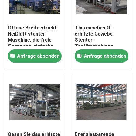
Fabrik-Ausflug
Offene Breite strickt
Thermisches Öl-
Heißluft stenter
erhitzte Gewebe
Qualitätskontrolle
Maschine, die freie
Stenter-
Spannung, einfache
Textilmaschinen-
Wartung
Maschenware-Hitze-
Anfrage absenden
Anfrage absenden
Treten Sie mit uns in Verbindung
Einstellungs-Maschine
Nachrichten
Fordern Sie ein Zitat
stenter Raffineur
Hitzeeinstellung stenter
Gasen Sie das erhitzte
Energiesparende