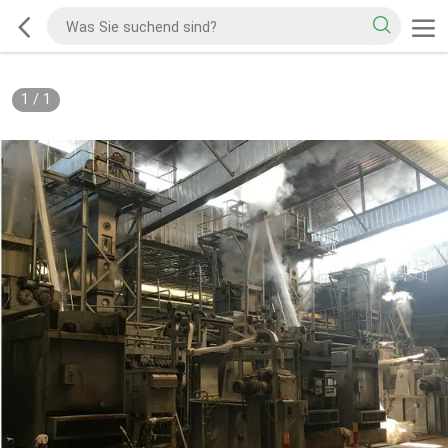
1
/
1