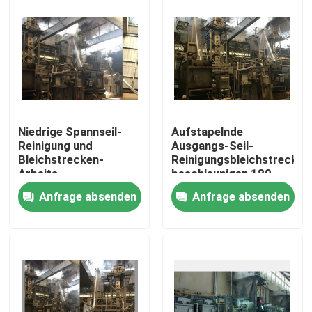
Niedrige Spannseil-
Aufstapelnde
Reinigung und
Ausgangs-Seil-
Bleichstrecken-
Reinigungsbleichstrecke
Arbeits-
beschleunigen 180
energiesparende 1-
M-/Minenergieeinsparung
Anfrage absenden
Anfrage absenden
jährige Garantie
Haus
Produkte
Über uns