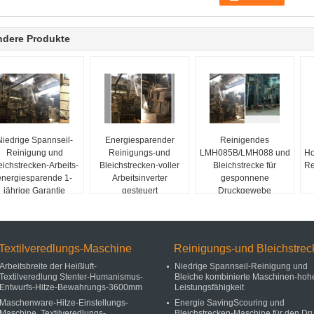
ndere Produkte
Niedrige Spannseil-
Energiesparender
Reinigendes
Reinigung und
Reinigungs-und
LMH085B/LMH088 und
Ho
eichstrecken-Arbeits-
Bleichstrecken-voller
Bleichstrecke für
Re
energiesparende 1-
Arbeitsinverter
gesponnene
jährige Garantie
gesteuert
Druckgewebe
Textilveredlungs-Maschine
Reinigungs-und Bleichstrec
Arbeitsbreite der Heißluft-
Niedrige Spannseil-Reinigung und
Textilveredlung Stenter-Humanismus-
Bleiche kombinierte Maschinen-hoh
Entwurfs-Hitze-Bewahrungs-3600mm
Leistungsfähigkeit
Maschenware-Hitze-Einstellungs-
Energie SavingScouring und
Maschine, Textilveredlungs-
Bleichstrecken-Maschine für den Dr