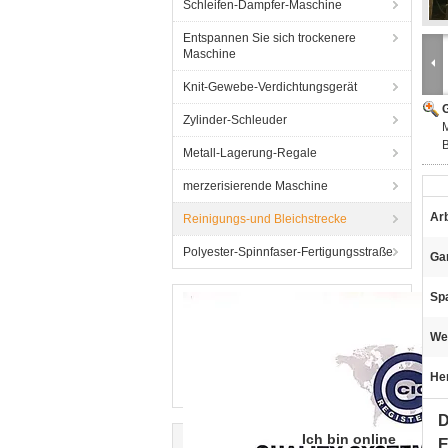
Schleifen-Dampfer-Maschine
Entspannen Sie sich trockenere
Maschine
Knit-Gewebe-Verdichtungsgerät
G
Zylinder-Schleuder
Metall-Lagerung-Regale
merzerisierende Maschine
Arb
Reinigungs-und Bleichstrecke
Polyester-Spinnfaser-Fertigungsstraße
Gar
Sp
We
He
D
Ich bin online
E