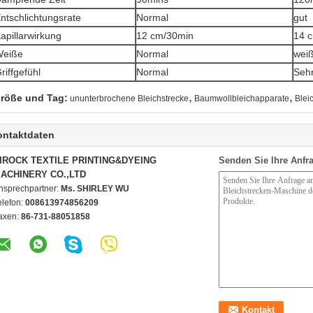
ntschlichtungsrate
Normal
gut
apillarwirkung
12 cm/30min
14 
Weiße
Normal
wei
riffgefühl
Normal
Sehr
,
,
röße und Tag:
ununterbrochene Bleichstrecke
Baumwollbleichapparate
Blei
ontaktdaten
IROCK TEXTILE PRINTING&DYEING
Senden Sie Ihre Anfra
ACHINERY CO.,LTD
nsprechpartner:
Ms. SHIRLEY WU
elefon:
008613974856209
axen:
86-731-88051858