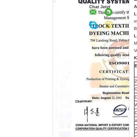
A
Chat Jetzt
L
m
B
L
M
V
K
E
2
G
D
W
D
A
Z
D