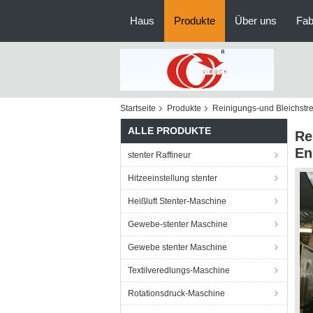
Haus
Produkte
Über uns
Fab
Startseite
Produkte
Reinigungs-und Bleichstr
ALLE PRODUKTE
Re
En
stenter Raffineur
Hitzeeinstellung stenter
Heißluft Stenter-Maschine
Gewebe-stenter Maschine
Gewebe stenter Maschine
Textilveredlungs-Maschine
Rotationsdruck-Maschine