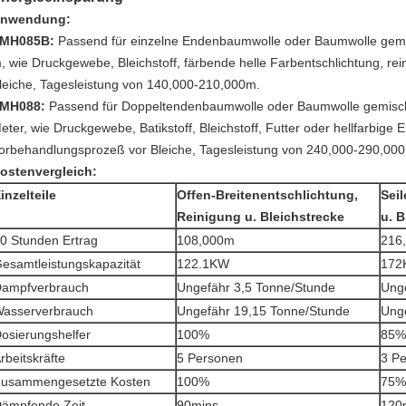
nwendung:
MH085B:
Passend für einzelne Endenbaumwolle oder Baumwolle gemis
, wie Druckgewebe, Bleichstoff, färbende helle Farbentschlichtung, r
leiche, Tagesleistung von 140,000-210,000m.
MH088:
Passend für Doppeltendenbaumwolle oder Baumwolle gemischt
eter, wie Druckgewebe, Batikstoff, Bleichstoff, Futter oder hellfarbige E
orbehandlungsprozeß vor Bleiche, Tagesleistung von 240,000-290,000
ostenvergleich:
inzelteile
Offen-Breitenentschlichtung,
Sei
Reinigung u. Bleichstrecke
u. B
0 Stunden Ertrag
108,000m
216
esamtleistungskapazität
122.1KW
172
ampfverbrauch
Ungefähr 3,5 Tonne/Stunde
Unge
asserverbrauch
Ungefähr 19,15 Tonne/Stunde
Ung
osierungshelfer
100%
85%
rbeitskräfte
5 Personen
3 P
usammengesetzte Kosten
100%
75%
ämpfende Zeit
90mins
120