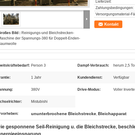
Lieferzeit:
Zahlungsbedingungen:
Versorgungsmaterial-Fäh
Kontakt
roßes Bild :
Reinigungs-und Bleichstrecken-
Maschine der Spannungs-380 für Doppelt-Enden-
Baumwolle
eitskräftebedarf:
Person 3
Dampf-Verbrauch:
herum 2,5 T
antie:
1 Jahr
Kundendienst:
Verfügbar
annung:
380V
Drive-Modus:
Voller Invert
chselrichter:
Mistubishi
ununterbrochene Bleichstrecke
Bleichapparat
rvorheben:
,
ie gesponnene Seil-Reinigung u. die Bleichstrecke, beschle
nergieeinsparung