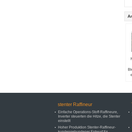
A
Bl
stenter Raffineur
Einfache Operations-Stoff-Raffineure,
Inverter steuerten die Hitze, die Stenter
einstellt
Hoher Produktion Stenter-Raffineur-
kundengebundener Entwurf für