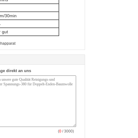
cm/30min
ß
 gut
chapparat
ge direkt an uns
(
0
/ 3000)