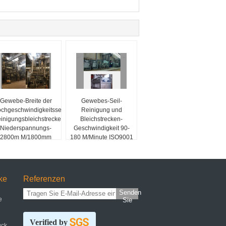
Gewebe-Breite der
Gewebes-Seil-
chgeschwindigkeitsseil-
Reinigung und
inigungsbleichstrecken-
Bleichstrecken-
Niederspannungs-
Geschwindigkeit 90-
2800m M/1800mm
180 M/Minute ISO9001
ke
Referenzen
Senden
e
Sie
Verified by
uck