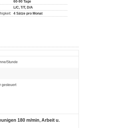
60-90 Tage
L/C, T/T, D/A
igkeit:
4 Sätze pro Monat
onne/Stunde
er gesteuert
unigen 180 m/min, Arbeit u.