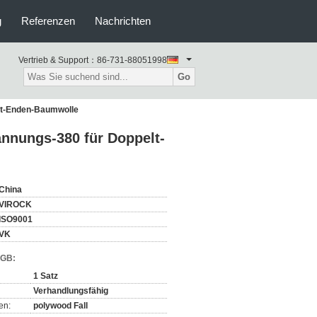
g
Referenzen
Nachrichten
Vertrieb & Support：
86-731-88051998
Go
lt-Enden-Baumwolle
nnungs-380 für Doppelt-
China
VIROCK
ISO9001
VK
AGB:
1 Satz
Verhandlungsfähig
en:
polywood Fall