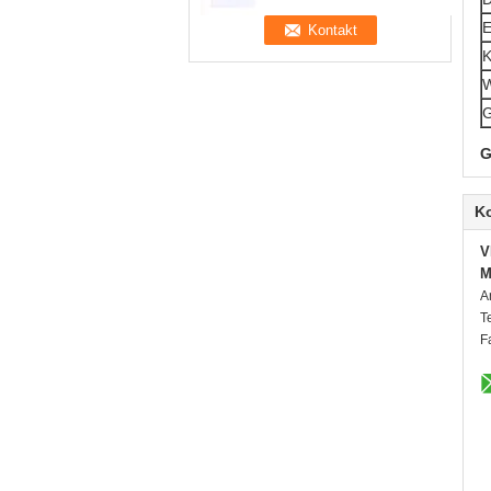
E
K
G
G
K
V
M
A
T
F