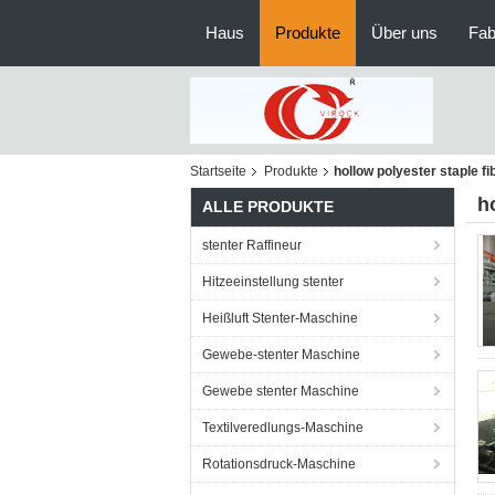
Haus
Produkte
Über uns
Fab
Startseite
Produkte
hollow polyester staple fi
h
ALLE PRODUKTE
stenter Raffineur
Hitzeeinstellung stenter
Heißluft Stenter-Maschine
Gewebe-stenter Maschine
Gewebe stenter Maschine
Textilveredlungs-Maschine
Rotationsdruck-Maschine