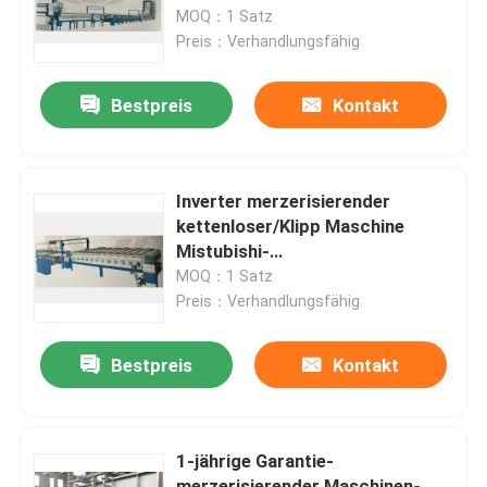
Strecken-SS 316 der Rollen-380
MOQ：1 Satz
Preis：Verhandlungsfähig
Fabrik-Ausflug
Bestpreis
Kontakt
Qualitätskontrolle
Treten Sie mit uns in Verbindung
Inverter merzerisierender
kettenloser/Klipp Maschine
Mistubishi-
Nachrichten
Kontrollinverter/kombinierte Art
MOQ：1 Satz
Preis：Verhandlungsfähig
Fordern Sie ein Zitat
Bestpreis
Kontakt
stenter Raffineur
1-jährige Garantie-
Hitzeeinstellung stenter
merzerisierender Maschinen-