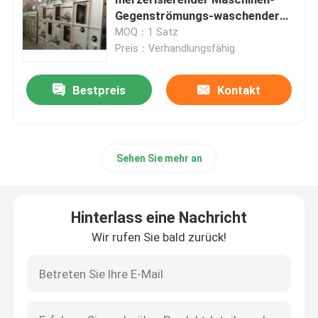
Gegenströmungs-waschender
Kasten SS 304
MOQ：1 Satz
Heißluft Stenter-Maschine
Preis：Verhandlungsfähig
Gewebe-stenter Maschine
Bestpreis
Kontakt
Gewebe stenter Maschine
Sehen Sie mehr an
Textilveredlungs-Maschine
Hinterlass eine Nachricht
Rotationsdruck-Maschine
Wir rufen Sie bald zurück!
Schleifen-Dampfer-Maschine
Entspannen Sie sich trockenere Maschine