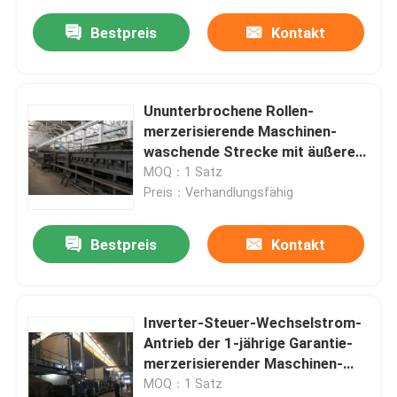
Bestpreis
Kontakt
Ununterbrochene Rollen-
merzerisierende Maschinen-
waschende Strecke mit äußerem
Kugellager SS 316
MOQ：1 Satz
Preis：Verhandlungsfähig
Bestpreis
Kontakt
Inverter-Steuer-Wechselstrom-
Antrieb der 1-jährige Garantie-
merzerisierender Maschinen-
Geschwindigkeits-15-120m/Min
MOQ：1 Satz