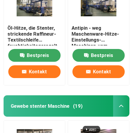
Öl-Hitze, die Stenter,
Antipin - weg
strickende Raffineur-
Maschenware-Hitze-
Textilschleife
Einstellungs-
feuchtigkeitsgeregelt
Maschinen-vom
einstellt
offenen Breiten-
Bestpreis
Bestpreis
Eintritt/von der
Luftkühlung
Kontakt
Kontakt
Gewebe stenter Maschine
(19)