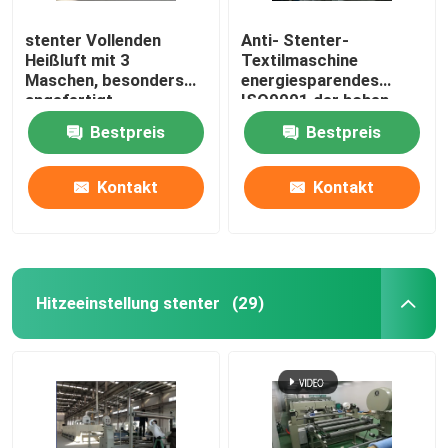
stenter Vollenden
Anti- Stenter-
Heißluft mit 3
Textilmaschine
Maschen, besonders
energiesparendes
angefertigt,
ISO9001 der hohen
Humanisierungsentwurf
Temperatur
Bestpreis
Bestpreis
Kontakt
Kontakt
Hitzeeinstellung stenter
(29)