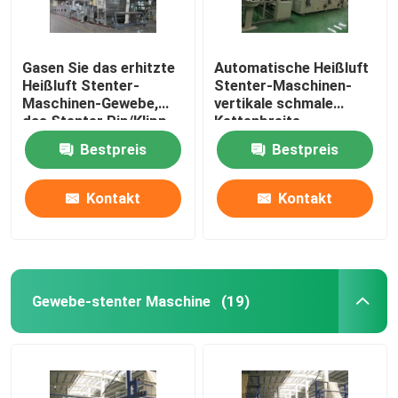
Gasen Sie das erhitzte
Automatische Heißluft
Heißluft Stenter-
Stenter-Maschinen-
Maschinen-Gewebe,
vertikale schmale
das Stenter Pin/Klipp
Kettenbreite
kombiniert werden
besonders angefertigt
Bestpreis
Bestpreis
beendet
Kontakt
Kontakt
Gewebe-stenter Maschine
(19)