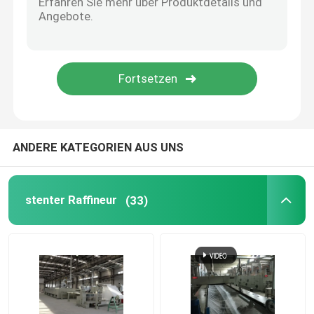
Knit-Gewebe-Verdichtungsgerät
Zylinder-Schleuder
Metall-Lagerung-Regale
ANDERE KATEGORIEN AUS UNS
merzerisierende Maschine
stenter Raffineur
(33)
Reinigungs-und Bleichstrecke
Polyester-Spinnfaser-Fertigungsstraße