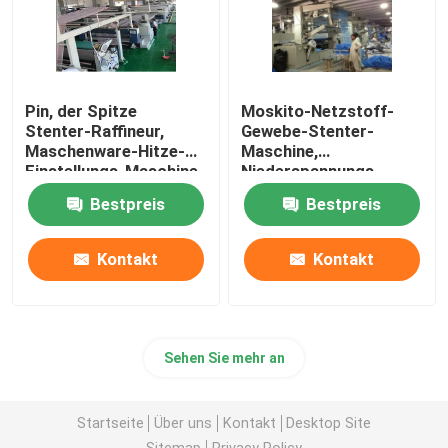
Pin, der Spitze
Moskito-Netzstoff-
Stenter-Raffineur,
Gewebe-Stenter-
Maschenware-Hitze-
Maschine,
Einstellungs-Maschine
Niederspannungs-
hält
Heißluft Stenter-
Bestpreis
Bestpreis
Maschine
Kontakt
Kontakt
Sehen Sie mehr an
Startseite
Über uns
Kontakt
Desktop Site
Sitemap
Privacy Policy