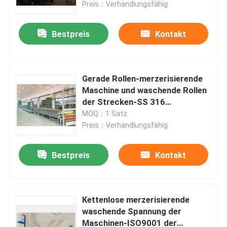
Preis：Verhandlungsfähig
Bestpreis
Kontakt
Gerade Rollen-merzerisierende
Maschine und waschende Rollen
der Strecken-SS 316
energiesparend
MOQ：1 Satz
Preis：Verhandlungsfähig
Bestpreis
Kontakt
Haus
Produkte
Kettenlose merzerisierende
waschende Spannung der
Maschinen-ISO9001 der
Über uns