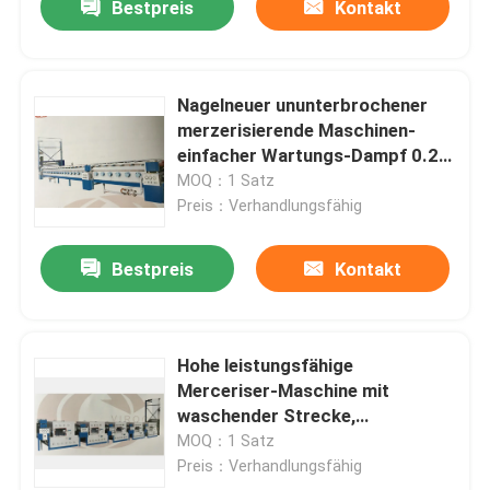
Bestpreis
Kontakt
Nagelneuer ununterbrochener
merzerisierende Maschinen-
einfacher Wartungs-Dampf 0.2-
0.6Mpa
MOQ：1 Satz
Preis：Verhandlungsfähig
Bestpreis
Kontakt
Hohe leistungsfähige
Merceriser-Maschine mit
waschender Strecke,
Gegenströmungs-Art
MOQ：1 Satz
waschender Kasten
Preis：Verhandlungsfähig